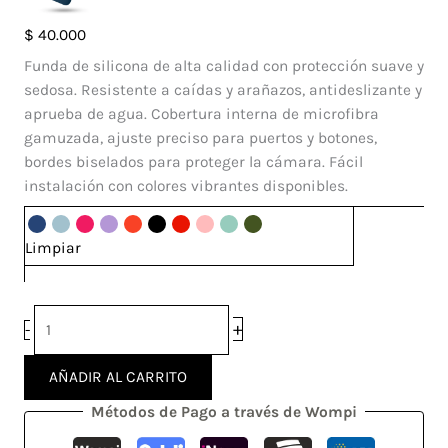
Case
$
40.000
Silicone
Funda de silicona de alta calidad con protección suave y
Motorola
sedosa. Resistente a caídas y arañazos, antideslizante y
E7i
aprueba de agua. Cobertura interna de microfibra
Power
gamuzada, ajuste preciso para puertos y botones,
cantidad
bordes biselados para proteger la cámara. Fácil
instalación con colores vibrantes disponibles.
Limpiar
+
-
AÑADIR AL CARRITO
Métodos de Pago a través de Wompi