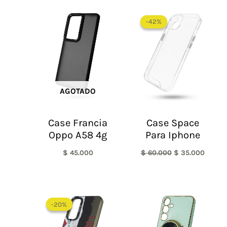
El
El
precio
precio
-42%
-42%
original
actual
era:
es:
$ 60.000.
$ 35.0
AGOTADO
Case Francia
Case Space
Oppo A58 4g
Para Iphone
$
45.000
$
60.000
$
35.000
El
El
precio
precio
-20%
-20%
original
actual
era:
es: