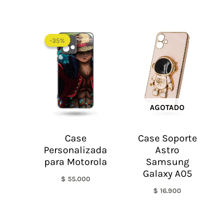
-35%
-35%
AGOTADO
Case
Case Soporte
Personalizada
Astro
para Motorola
Samsung
Galaxy A05
$
55.000
$
16.900