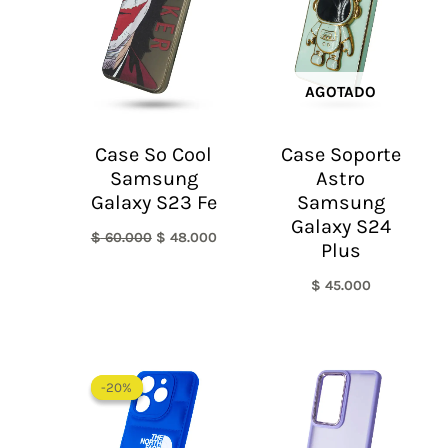
$ 60.000.
$ 48.000.
AGOTADO
Case So Cool
Case Soporte
Samsung
Astro
Galaxy S23 Fe
Samsung
Galaxy S24
$
60.000
$
48.000
Plus
$
45.000
El
El
precio
precio
-20%
-20%
original
actual
era:
es:
$ 60.000.
$ 48.000.