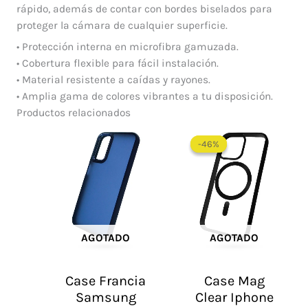
rápido, además de contar con bordes biselados para
proteger la cámara de cualquier superficie.
• Protección interna en microfibra gamuzada.
• Cobertura flexible para fácil instalación.
• Material resistente a caídas y rayones.
• Amplia gama de colores vibrantes a tu disposición.
Productos relacionados
El
El
precio
precio
-46%
-46%
original
actual
era:
es:
$ 65.000.
$ 35.0
AGOTADO
AGOTADO
Case Francia
Case Mag
Samsung
Clear Iphone