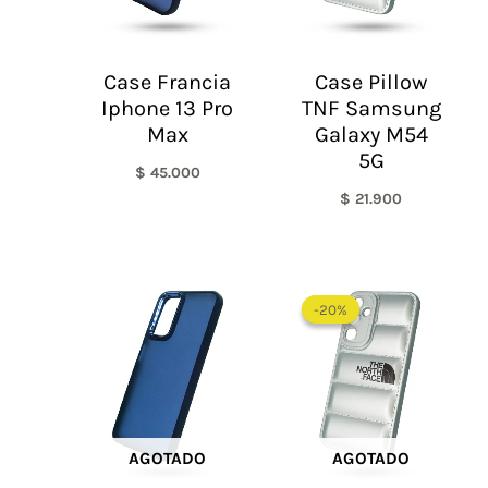
Case Francia
Case Pillow
Iphone 13 Pro
TNF Samsung
Max
Galaxy M54
5G
$
45.000
$
21.900
El
El
precio
precio
-20%
-20%
original
actual
era:
es:
$ 60.000.
$ 48.0
AGOTADO
AGOTADO