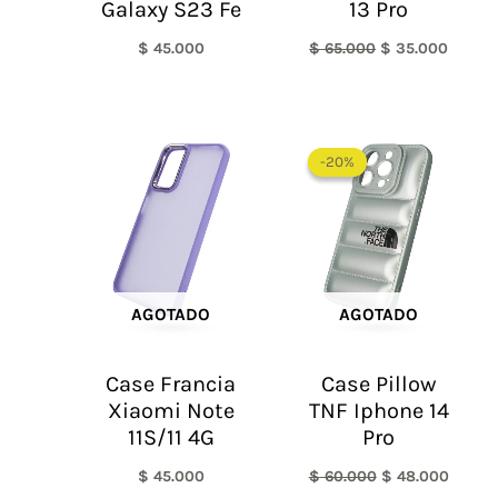
Galaxy S23 Fe
13 Pro
$
45.000
$
65.000
$
35.000
El
El
precio
precio
-20%
-20%
original
actual
era:
es:
$ 60.000.
$ 48.0
AGOTADO
AGOTADO
Case Francia
Case Pillow
Xiaomi Note
TNF Iphone 14
11S/11 4G
Pro
$
45.000
$
60.000
$
48.000