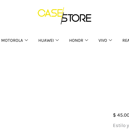
MOTOROLA
HUAWEI
HONOR
VIVO
RE
Case
$
45.0
Escar
Estilo 