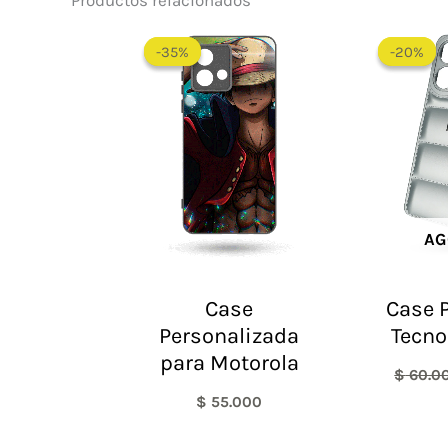
Productos relacionados
-35%
-35%
-20%
-20%
AG
Case
Case P
Personalizada
Tecno
para Motorola
$
60.0
$
55.000