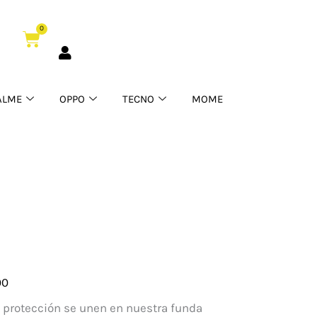
0
Cart
ALME
OPPO
TECNO
MOME
00
cha
y protección se unen en nuestra funda