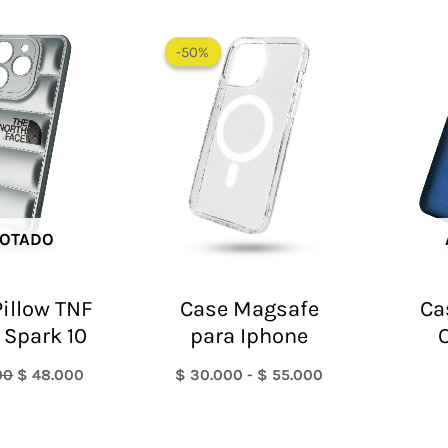
El
El
Rango
precio
precio
de
-50%
-50%
original
actual
precios:
era:
es:
desde
$ 60.000.
$ 48.000.
$ 30.000
hasta
$ 55.000
OTADO
illow TNF
Case Magsafe
Ca
 Spark 10
para Iphone
00
$
48.000
$
30.000
-
$
55.000