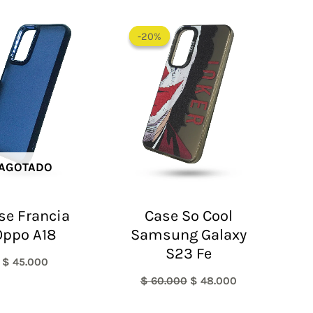
El
El
precio
precio
-20%
-20%
original
actual
era:
es:
$ 60.000.
$ 48.000.
AGOTADO
se Francia
Case So Cool
Oppo A18
Samsung Galaxy
S23 Fe
$
45.000
$
60.000
$
48.000