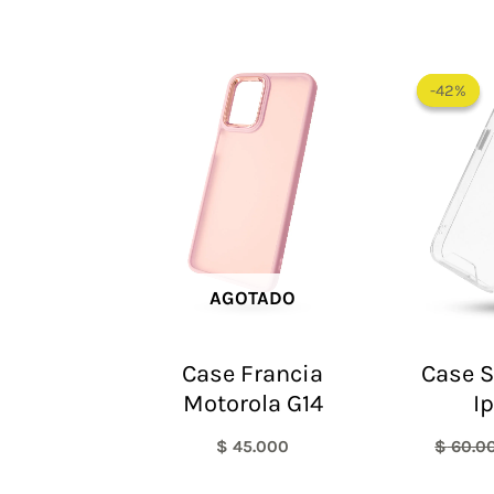
-42%
-42%
AGOTADO
Case Francia
Case S
Motorola G14
I
$
45.000
$
60.0