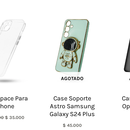
El
El
precio
precio
original
actual
era:
es:
$ 60.000.
$ 35.000.
AGOTADO
pace Para
Case Soporte
Ca
phone
Astro Samsung
Op
Galaxy S24 Plus
00
$
35.000
$
45.000