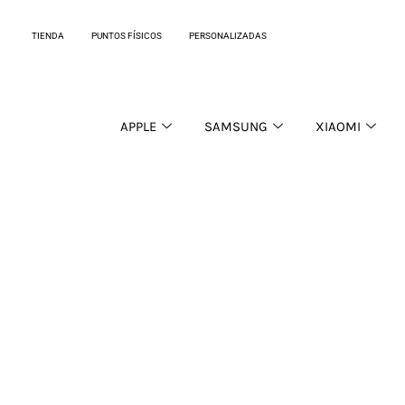
Ir
al
TIENDA
PUNTOS FÍSICOS
PERSONALIZADAS
contenido
APPLE
SAMSUNG
XIAOMI