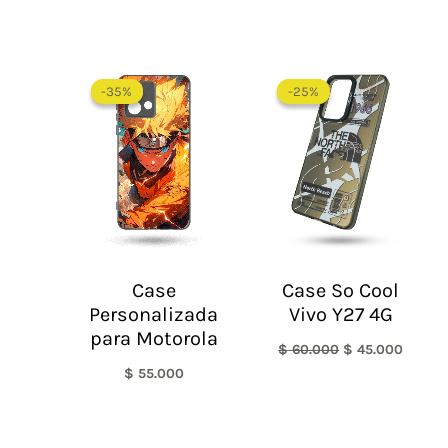
El
El
precio
precio
-35%
-35%
-25%
-25%
original
actual
era:
es:
$ 60.000.
$ 45.0
Case
Case So Cool
Personalizada
Vivo Y27 4G
para Motorola
$
60.000
$
45.000
$
55.000