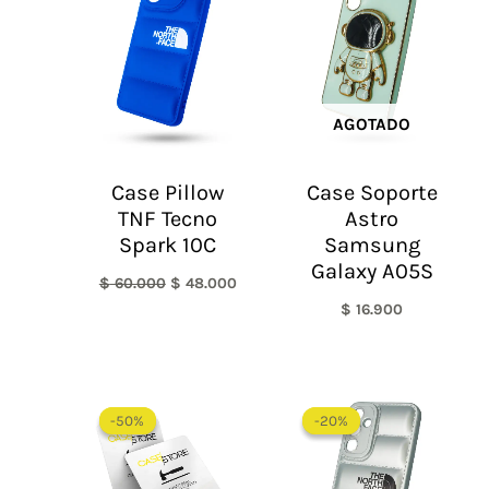
era:
es:
$ 60.000.
$ 48.000.
AGOTADO
Case Pillow
Case Soporte
TNF Tecno
Astro
Spark 10C
Samsung
Galaxy A05S
$
60.000
$
48.000
$
16.900
El
El
El
El
precio
precio
precio
precio
-50%
-50%
-20%
-20%
original
actual
original
actual
era:
es:
era:
es:
$ 60.000.
$ 30.000.
$ 60.000.
$ 48.0