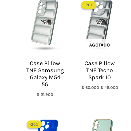
precio
precio
-20%
-20%
original
actual
era:
es:
$ 60.000.
$ 48.0
AGOTADO
Case Pillow
Case Pillow
TNF Samsung
TNF Tecno
Galaxy M54
Spark 10
5G
$
60.000
$
48.000
$
21.900
El
El
precio
precio
-20%
-20%
original
actual