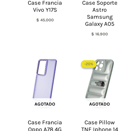
Case Francia
Case Soporte
Vivo Y17S
Astro
Samsung
$
45.000
Galaxy A05
$
16.900
El
El
precio
precio
-20%
-20%
original
actual
era:
es:
$ 60.000.
$ 48.0
AGOTADO
AGOTADO
Case Francia
Case Pillow
Oppo A78 4G
TNF Iphone 14