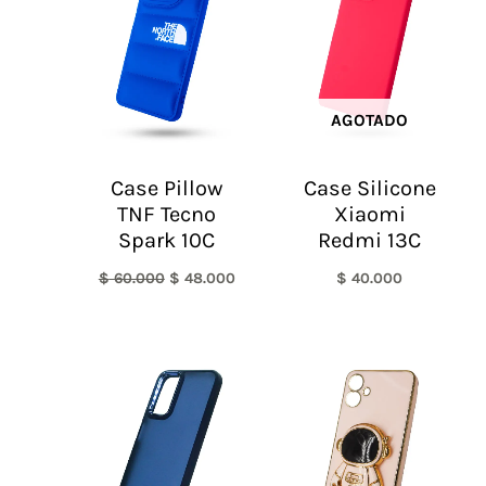
era:
es:
$ 60.000.
$ 48.000.
AGOTADO
Case Pillow
Case Silicone
TNF Tecno
Xiaomi
Spark 10C
Redmi 13C
$
60.000
$
48.000
$
40.000