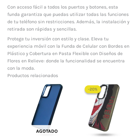
Con acceso fácil a todos los puertos y botones, esta
funda garantiza que puedas utilizar todas las funciones
de tu teléfono sin restricciones. Además, la instalación y
retirada son rápidas y sencillas.
Protege tu inversión con estilo y clase. Eleva tu
experiencia móvil con la Funda de Celular con Bordes en
Plástico y Cobertura en Pasta Flexible con Diseños de
Flores en Relieve: donde la funcionalidad se encuentra
con la moda.
Productos relacionados
El
El
precio
precio
-20%
-20%
original
actual
era:
es:
$ 60.000.
$ 48.0
AGOTADO