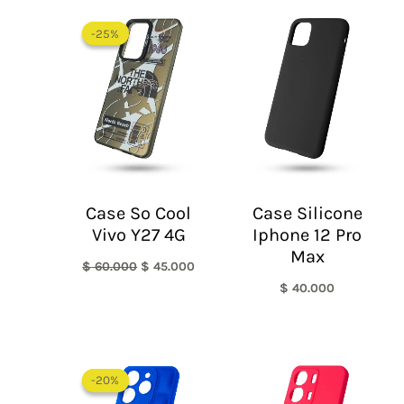
El
El
precio
precio
-25%
-25%
original
actual
era:
es:
$ 60.000.
$ 45.000.
Case So Cool
Case Silicone
Vivo Y27 4G
Iphone 12 Pro
Max
$
60.000
$
45.000
$
40.000
El
El
precio
precio
-20%
-20%
original
actual