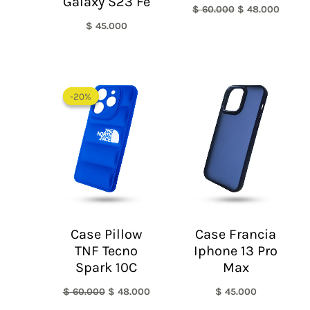
Galaxy S23 Fe
$
60.000
$
48.000
$
45.000
El
El
precio
precio
-20%
-20%
original
actual
era:
es:
$ 60.000.
$ 48.000.
Case Pillow
Case Francia
TNF Tecno
Iphone 13 Pro
Spark 10C
Max
$
60.000
$
48.000
$
45.000