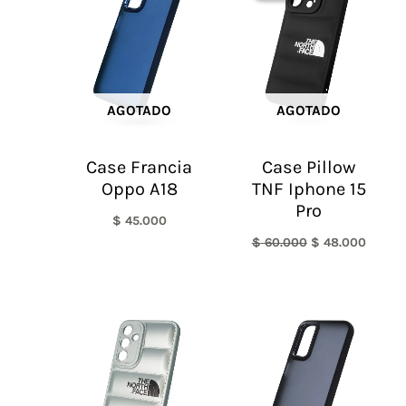
era:
es:
$ 60.000.
$ 48.0
AGOTADO
AGOTADO
Case Francia
Case Pillow
Oppo A18
TNF Iphone 15
Pro
$
45.000
$
60.000
$
48.000