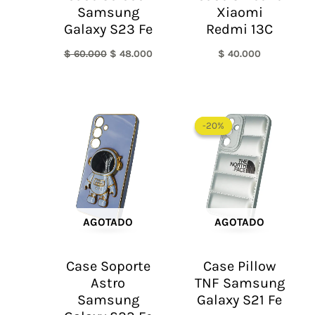
Samsung
Xiaomi
Galaxy S23 Fe
Redmi 13C
$
60.000
$
48.000
$
40.000
El
El
precio
precio
-20%
-20%
original
actual
era:
es:
$ 60.000.
$ 48.0
AGOTADO
AGOTADO
Case Soporte
Case Pillow
Astro
TNF Samsung
Samsung
Galaxy S21 Fe