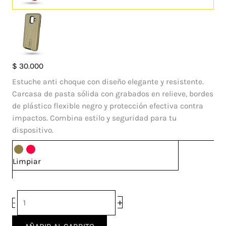
Case
$
30.000
Roof
Estuche anti choque con diseño elegante y resistente.
Samsung
Carcasa de pasta sólida con grabados en relieve, bordes
Galaxy
de plástico flexible negro y protección efectiva contra
A6
impactos. Combina estilo y seguridad para tu
cantidad
dispositivo.
Limpiar
+
-