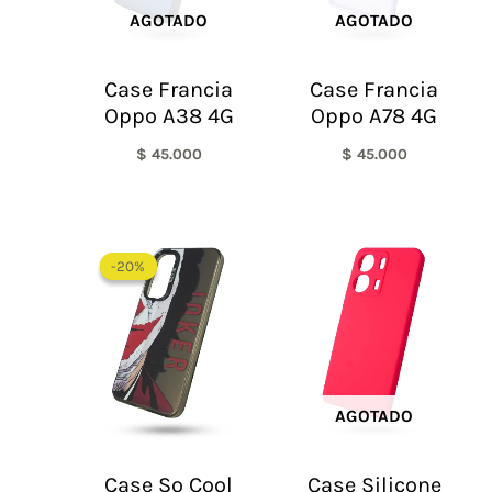
AGOTADO
AGOTADO
Case Francia
Case Francia
Oppo A38 4G
Oppo A78 4G
$
45.000
$
45.000
El
El
precio
precio
-20%
-20%
original
actual
era:
es:
$ 60.000.
$ 48.000.
AGOTADO
Case So Cool
Case Silicone