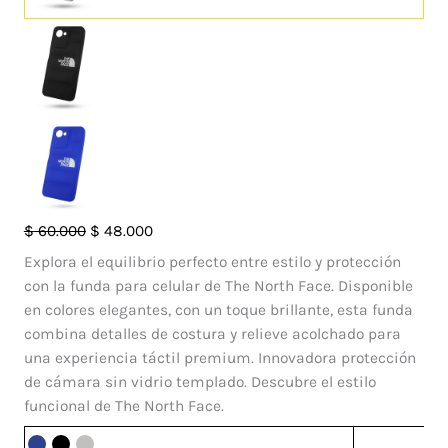
Case
El
El
$
60.000
$
48.000
Pillow
precio
precio
Explora el equilibrio perfecto entre estilo y protección
TNF
original
actual
con la funda para celular de The North Face. Disponible
Realme
era:
es:
en colores elegantes, con un toque brillante, esta funda
C30
$ 60.000.
$ 48.000.
combina detalles de costura y relieve acolchado para
4G
una experiencia táctil premium. Innovadora protección
cantidad
de cámara sin vidrio templado. Descubre el estilo
funcional de The North Face.