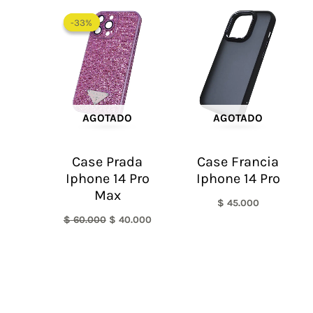
El
El
precio
precio
-33%
-33%
original
actual
era:
es:
$ 60.000.
$ 40.000.
AGOTADO
AGOTADO
Case Prada
Case Francia
Iphone 14 Pro
Iphone 14 Pro
Max
$
45.000
$
60.000
$
40.000