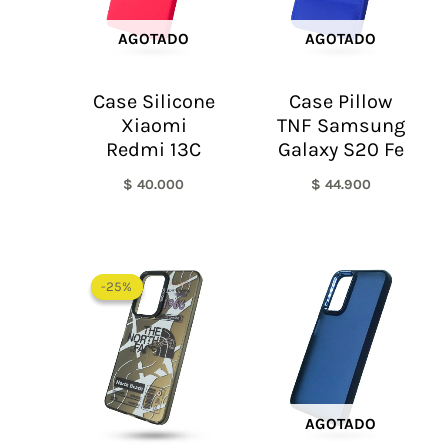
AGOTADO
AGOTADO
Case Silicone
Case Pillow
Xiaomi
TNF Samsung
Redmi 13C
Galaxy S20 Fe
$
40.000
$
44.900
El
El
precio
precio
-25%
-25%
original
actual
era:
es:
$ 60.000.
$ 45.000.
AGOTADO