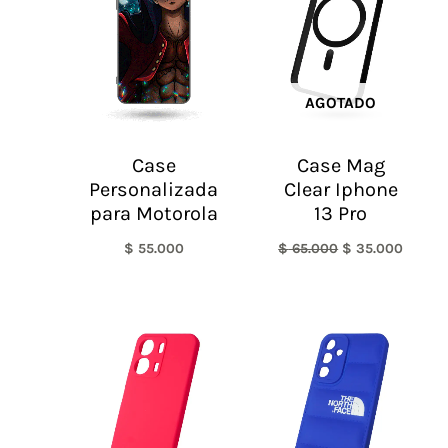
$ 65.000.
$ 35.0
AGOTADO
Case
Case Mag
Personalizada
Clear Iphone
para Motorola
13 Pro
$
55.000
$
65.000
$
35.000