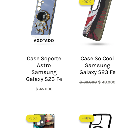
-20%
-20%
original
actual
era:
es:
$ 60.000.
$ 48.0
AGOTADO
Case Soporte
Case So Cool
Astro
Samsung
Samsung
Galaxy S23 Fe
Galaxy S23 Fe
$
60.000
$
48.000
$
45.000
El
El
precio
precio
-35%
-35%
-46%
-46%
original
actual
era:
es: