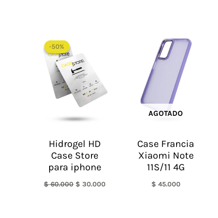
El
El
precio
precio
-50%
-50%
original
actual
era:
es:
$ 60.000.
$ 30.000.
AGOTADO
Hidrogel HD
Case Francia
Case Store
Xiaomi Note
para iphone
11S/11 4G
$
60.000
$
30.000
$
45.000