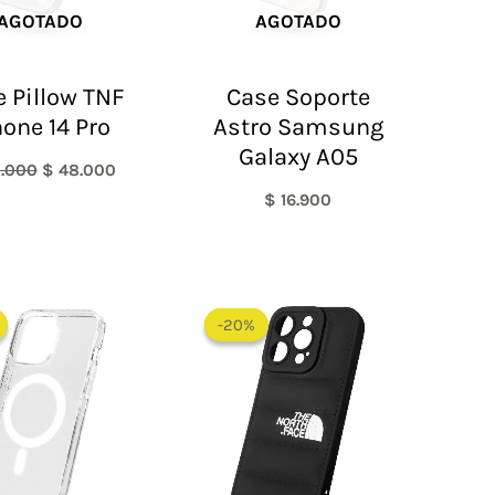
AGOTADO
AGOTADO
 Pillow TNF
Case Soporte
hone 14 Pro
Astro Samsung
Galaxy A05
.000
$
48.000
$
16.900
Rango
El
El
de
precio
precio
-20%
-20%
precios:
original
actual
desde
era:
es:
$ 30.000
$ 60.000.
$ 48.000.
hasta
$ 55.000