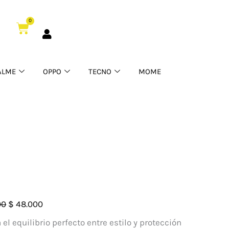
0
Cart
ALME
OPPO
TECNO
MOME
El
El
00
$
48.000
precio
precio
 el equilibrio perfecto entre estilo y protección