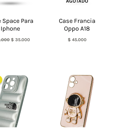
AGOTADO
 Space Para
Case Francia
Iphone
Oppo A18
.000
$
35.000
$
45.000
El
El
precio
precio
original
actual
era:
es:
$ 60.000.
$ 48.000.