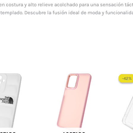
s en costura y alto relieve acolchado para una sensación t
 templado. Descubre la fusión ideal de moda y funcionalid
-42%
-42%