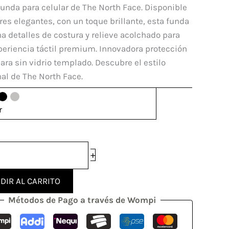
original
actual
funda para celular de The North Face. Disponible
ola
era:
es:
res elegantes, con un toque brillante, esta funda
$ 60.000.
$ 48.000.
 detalles de costura y relieve acolchado para
dad
periencia táctil premium. Innovadora protección
ra sin vidrio templado. Descubre el estilo
al de The North Face.
r
+
DIR AL CARRITO
Métodos de Pago a través de Wompi