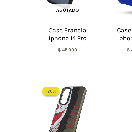
AGOTADO
Case Francia
Case 
Iphone 14 Pro
Ipho
$
45.000
$
El
El
precio
precio
-20%
-20%
original
actual
era:
es:
$ 60.000.
$ 48.000.