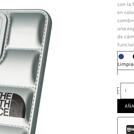
TNF
con la 
Motor
en colo
G54
combina
canti
una ex
de cáma
funcion
Limpia
-
AÑA