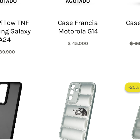
OTADO
AGOTADO
illow TNF
Case Francia
Case
ng Galaxy
Motorola G14
A24
$
45.000
$
60
39.900
-20%
-20%