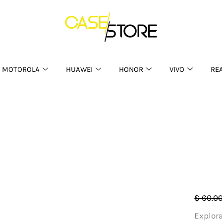
MOTOROLA
HUAWEI
HONOR
VIVO
RE
Case
$
60.0
Pillow
Explora