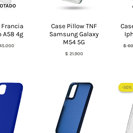
OTADO
 Francia
Case Pillow TNF
Case
 A58 4g
Samsung Galaxy
Ip
M54 5G
45.000
$
60
$
21.900
-50%
-50%