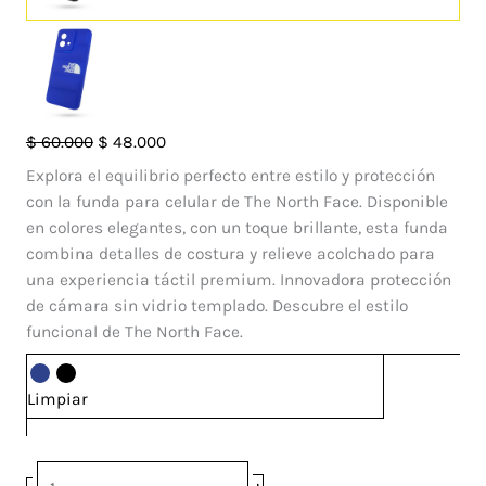
Case
El
El
$
60.000
$
48.000
Pillow
precio
precio
Explora el equilibrio perfecto entre estilo y protección
TNF
original
actual
con la funda para celular de The North Face. Disponible
Azul
era:
es:
en colores elegantes, con un toque brillante, esta funda
Motorola
$ 60.000.
$ 48.000.
combina detalles de costura y relieve acolchado para
G84
una experiencia táctil premium. Innovadora protección
5G
de cámara sin vidrio templado. Descubre el estilo
cantidad
funcional de The North Face.
Limpiar