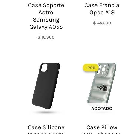
Case Soporte
Case Francia
Astro
Oppo A18
Samsung
$
45.000
Galaxy A05S
$
16.900
El
El
precio
precio
-20%
-20%
original
actual
era:
es:
$ 60.000.
$ 48.0
AGOTADO
Case Silicone
Case Pillow