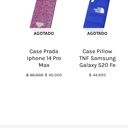
era:
es:
$ 60.000.
$ 40.000.
AGOTADO
AGOTADO
Case Prada
Case Pillow
Iphone 14 Pro
TNF Samsung
Max
Galaxy S20 Fe
$
60.000
$
40.000
$
44.900