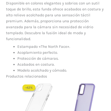
Disponible en colores elegantes y sobrios con un sutil
toque de brillo, esta funda ofrece acabados en costura y
alto relieve acolchado para una sensación táctil
premium. Además, proporciona una protección
avanzada para la cámara sin necesidad de vidrio
templado. Descubre la fusión ideal de moda y
funcionalidad.
Estampado «The North Face».
Acoplamiento perfecto.
Protección de cámaras.
Acabados en costura.
Modelo acolchado y cómodo.
Productos relacionados
El
El
precio
precio
-42%
-42%
original
actual
era:
es:
$ 60.000.
$ 35.000.