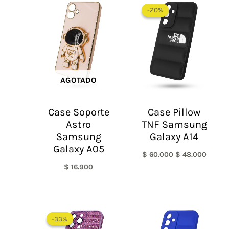
precio
precio
-20%
-20%
original
actual
era:
es:
$ 60.000.
$ 48.0
AGOTADO
Case Soporte
Case Pillow
Astro
TNF Samsung
Samsung
Galaxy A14
Galaxy A05
$
60.000
$
48.000
$
16.900
El
El
precio
precio
-33%
-33%
original
actual