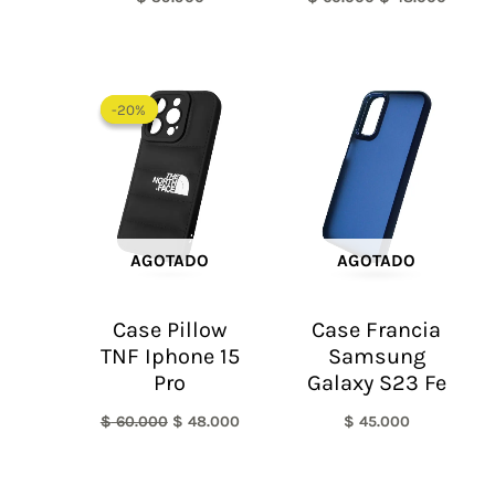
El
El
precio
precio
-20%
-20%
original
actual
era:
es:
$ 60.000.
$ 48.000.
AGOTADO
AGOTADO
Case Pillow
Case Francia
TNF Iphone 15
Samsung
Pro
Galaxy S23 Fe
$
60.000
$
48.000
$
45.000