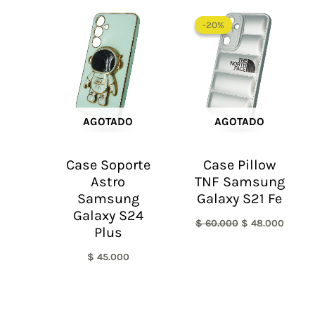
El
El
precio
precio
-20%
-20%
original
actual
era:
es:
$ 60.000.
$ 48.0
AGOTADO
AGOTADO
Case Soporte
Case Pillow
Astro
TNF Samsung
Samsung
Galaxy S21 Fe
Galaxy S24
$
60.000
$
48.000
Plus
$
45.000
El
El