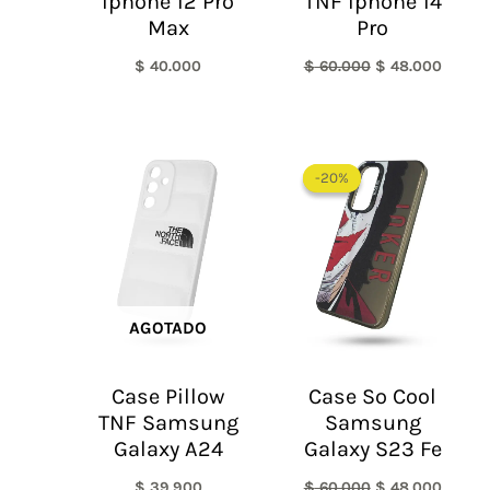
Iphone 12 Pro
TNF Iphone 14
Max
Pro
$
40.000
$
60.000
$
48.000
El
El
precio
precio
-20%
-20%
original
actual
era:
es:
$ 60.000.
$ 48.0
AGOTADO
Case Pillow
Case So Cool
TNF Samsung
Samsung
Galaxy A24
Galaxy S23 Fe
$
39.900
$
60.000
$
48.000