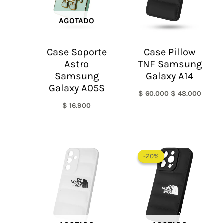
AGOTADO
Case Soporte
Case Pillow
Astro
TNF Samsung
Samsung
Galaxy A14
Galaxy A05S
$
60.000
$
48.000
$
16.900
El
El
precio
precio
-20%
-20%
original
actual
era:
es:
$ 60.000.
$ 48.0