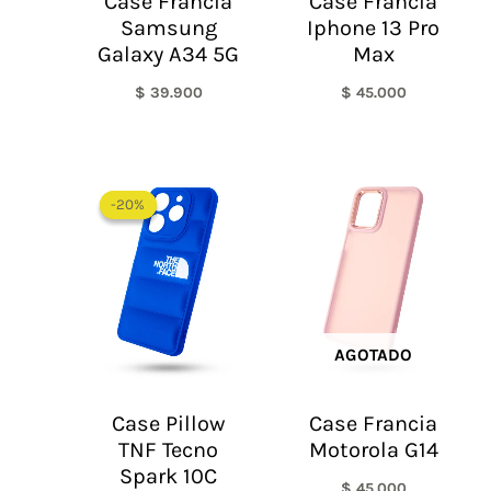
Case Francia
Case Francia
Samsung
Iphone 13 Pro
Galaxy A34 5G
Max
$
39.900
$
45.000
El
El
precio
precio
-20%
-20%
original
actual
era:
es:
$ 60.000.
$ 48.000.
AGOTADO
Case Pillow
Case Francia
TNF Tecno
Motorola G14
Spark 10C
$
45.000