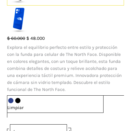
Case
El
El
$
60.000
$
48.000
Pillow
precio
precio
Explora el equilibrio perfecto entre estilo y protección
TNF
original
actual
con la funda para celular de The North Face. Disponible
Azul
era:
es:
en colores elegantes, con un toque brillante, esta funda
Motorola
$ 60.000.
$ 48.000.
combina detalles de costura y relieve acolchado para
Edge
una experiencia táctil premium. Innovadora protección
40
de cámara sin vidrio templado. Descubre el estilo
cantidad
funcional de The North Face.
Limpiar