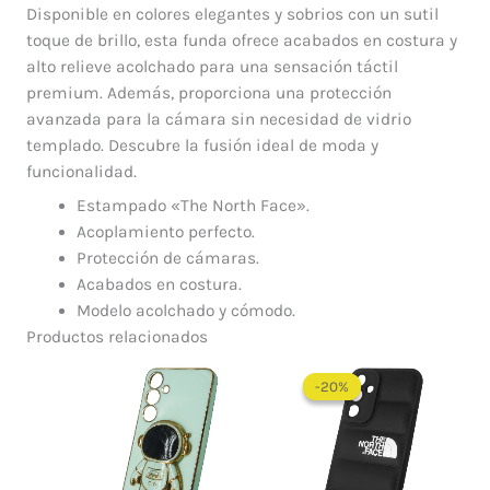
Disponible en colores elegantes y sobrios con un sutil
toque de brillo, esta funda ofrece acabados en costura y
alto relieve acolchado para una sensación táctil
premium. Además, proporciona una protección
avanzada para la cámara sin necesidad de vidrio
templado. Descubre la fusión ideal de moda y
funcionalidad.
Estampado «The North Face».
Acoplamiento perfecto.
Protección de cámaras.
Acabados en costura.
Modelo acolchado y cómodo.
Productos relacionados
El
El
precio
precio
-20%
-20%
original
actual
era:
es:
$ 60.000.
$ 48.0