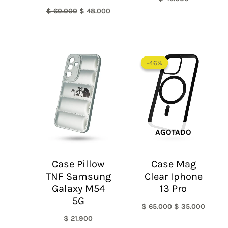
$
60.000
$
48.000
El
El
precio
precio
-46%
-46%
original
actual
era:
es:
$ 65.000.
$ 35.0
AGOTADO
Case Pillow
Case Mag
TNF Samsung
Clear Iphone
Galaxy M54
13 Pro
5G
$
65.000
$
35.000
$
21.900