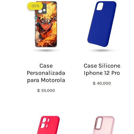
-35%
-35%
Case
Case Silicone
Personalizada
Iphone 12 Pro
para Motorola
$
40.000
$
55.000