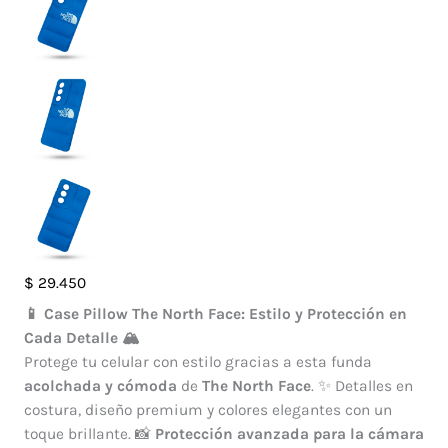
Case
$
29.450
Pillow
📱 Case Pillow The North Face: Estilo y Protección en
The
Cada Detalle 🏔️
North
Protege tu celular con estilo gracias a esta funda
Face
acolchada y cómoda
de
The North Face
. ✨ Detalles en
Oppo
costura, diseño premium y colores elegantes con un
A80
toque brillante. 📸
Protección avanzada para la cámara