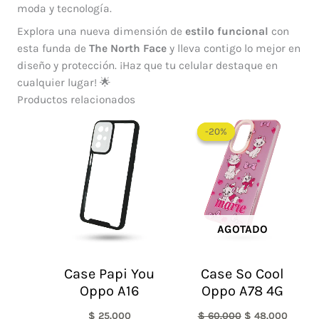
moda y tecnología.
Explora una nueva dimensión de
estilo funcional
con
esta funda de
The North Face
y lleva contigo lo mejor en
diseño y protección. ¡Haz que tu celular destaque en
cualquier lugar! 🌟
Productos relacionados
El
El
precio
precio
-20%
-20%
original
actual
era:
es:
$ 60.000.
$ 48.0
AGOTADO
Case Papi You
Case So Cool
Oppo A16
Oppo A78 4G
$
25.000
$
60.000
$
48.000