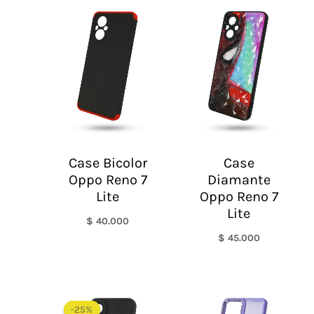
Case Bicolor
Case
Oppo Reno 7
Diamante
Lite
Oppo Reno 7
Lite
$
40.000
$
45.000
El
El
precio
precio
-25%
-25%