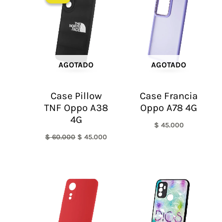
original
actual
era:
es:
$ 60.000.
$ 45.000.
AGOTADO
AGOTADO
Case Pillow
Case Francia
TNF Oppo A38
Oppo A78 4G
4G
$
45.000
$
60.000
$
45.000