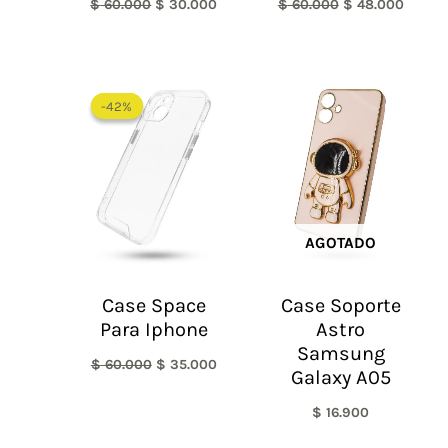
$
60.000
$
30.000
$
60.000
$
48.000
El
El
precio
precio
-42%
-42%
original
actual
era:
es:
$ 60.000.
$ 35.000.
AGOTADO
Case Space
Case Soporte
Para Iphone
Astro
Samsung
$
60.000
$
35.000
Galaxy A05
$
16.900