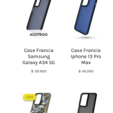
AGOTADO
Case Francia
Case Francia
Samsung
Iphone 13 Pro
Galaxy A34 5G
Max
$
39.900
$
45.000
El
El
precio
precio
-25%
-25%
original
actual
era:
es:
$ 60.000.
$ 45.000.