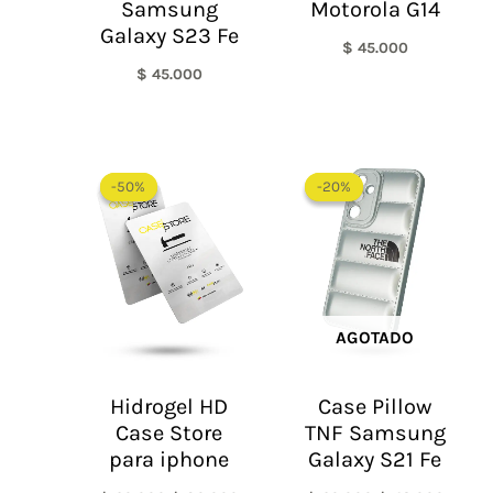
Samsung
Motorola G14
Galaxy S23 Fe
$
45.000
$
45.000
El
El
El
El
precio
precio
precio
precio
-50%
-50%
-20%
-20%
original
actual
original
actual
era:
es:
era:
es:
$ 60.000.
$ 30.000.
$ 60.000.
$ 48.0
AGOTADO
Hidrogel HD
Case Pillow
Case Store
TNF Samsung
para iphone
Galaxy S21 Fe