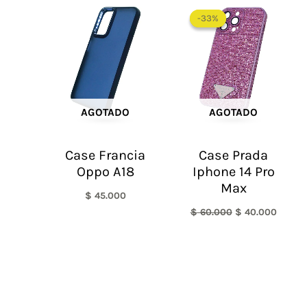
El
El
precio
precio
-33%
-33%
original
actual
era:
es:
$ 60.000.
$ 40.0
AGOTADO
AGOTADO
Case Francia
Case Prada
Oppo A18
Iphone 14 Pro
Max
$
45.000
$
60.000
$
40.000