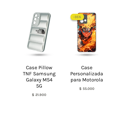
-35%
-35%
Case Pillow
Case
TNF Samsung
Personalizada
Galaxy M54
para Motorola
5G
$
55.000
$
21.900