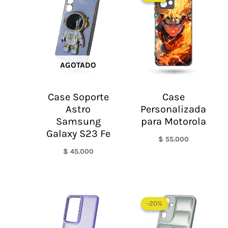
AGOTADO
Case Soporte
Case
Astro
Personalizada
Samsung
para Motorola
Galaxy S23 Fe
$
55.000
$
45.000
El
El
precio
precio
-20%
-20%
original
actual
era:
es:
$ 60.000.
$ 48.0