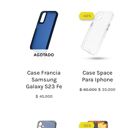
El
El
precio
precio
-42%
-42%
original
actual
era:
es:
$ 60.000.
$ 35.0
AGOTADO
Case Francia
Case Space
Samsung
Para Iphone
Galaxy S23 Fe
$
60.000
$
35.000
$
45.000
-35%
-35%