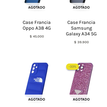
AGOTADO
AGOTADO
Case Francia
Case Francia
Oppo A38 4G
Samsung
Galaxy A34 5G
$
45.000
$
39.900
El
El
precio
precio
-33%
-33%
original
actual
era:
es:
$ 60.000.
$ 40.0
AGOTADO
AGOTADO