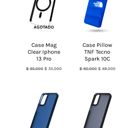
$ 65.000.
$ 35.000.
$ 60.000.
$ 48.0
AGOTADO
Case Mag
Case Pillow
Clear Iphone
TNF Tecno
13 Pro
Spark 10C
$
65.000
$
35.000
$
60.000
$
48.000