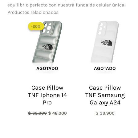
equilibrio perfecto con nuestra funda de celular única!
Productos relacionados
El
El
precio
precio
-20%
-20%
original
actual
era:
es:
$ 60.000.
$ 48.000.
AGOTADO
AGOTADO
Case Pillow
Case Pillow
TNF Iphone 14
TNF Samsung
Pro
Galaxy A24
$
60.000
$
48.000
$
39.900
El
El