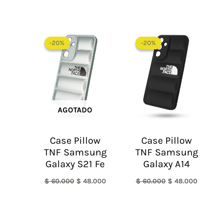
El
El
El
El
precio
precio
precio
precio
-20%
-20%
-20%
-20%
original
actual
original
actual
era:
es:
era:
es:
$ 60.000.
$ 48.000.
$ 60.000.
$ 48.0
AGOTADO
Case Pillow
Case Pillow
TNF Samsung
TNF Samsung
Galaxy S21 Fe
Galaxy A14
$
60.000
$
48.000
$
60.000
$
48.000