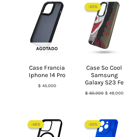
precio
precio
-20%
-20%
original
actual
era:
es:
$ 60.000.
$ 48.0
AGOTADO
Case Francia
Case So Cool
Iphone 14 Pro
Samsung
Galaxy S23 Fe
$
45.000
$
60.000
$
48.000
El
El
El
El
precio
precio
precio
precio
-46%
-46%
-20%
-20%
original
actual
original
actual
era:
es:
era:
es: