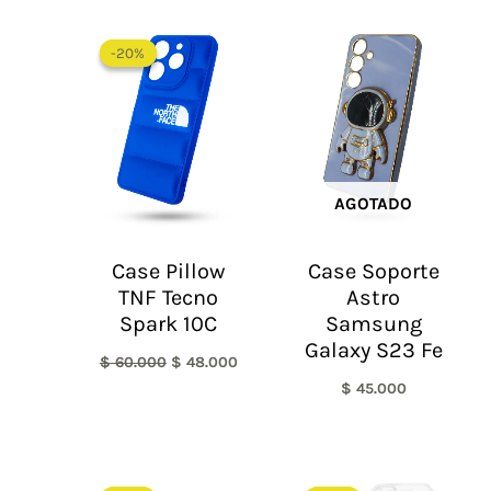
El
El
precio
precio
-20%
-20%
original
actual
era:
es:
$ 60.000.
$ 48.000.
AGOTADO
Case Pillow
Case Soporte
TNF Tecno
Astro
Spark 10C
Samsung
Galaxy S23 Fe
$
60.000
$
48.000
$
45.000
El
El
El
El