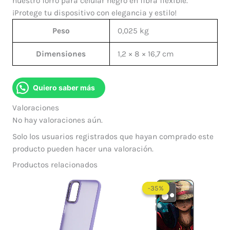
nuestro forro para celular negro en fibra flexible.
¡Protege tu dispositivo con elegancia y estilo!
Peso
0,025 kg
Dimensiones
1,2 × 8 × 16,7 cm
Quiero saber más
Valoraciones
No hay valoraciones aún.
Solo los usuarios registrados que hayan comprado este
producto pueden hacer una valoración.
Productos relacionados
-35%
-35%