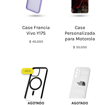
Case Francia
Case
Vivo Y17S
Personalizada
para Motorola
$
45.000
$
55.000
El
El
precio
precio
-46%
-46%
original
actual
era:
es:
$ 65.000.
$ 35.000.
AGOTADO
AGOTADO