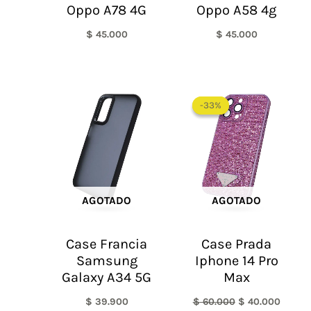
Oppo A78 4G
Oppo A58 4g
$
45.000
$
45.000
El
El
precio
precio
-33%
-33%
original
actual
era:
es:
$ 60.000.
$ 40.0
AGOTADO
AGOTADO
Case Francia
Case Prada
Samsung
Iphone 14 Pro
Galaxy A34 5G
Max
$
39.900
$
60.000
$
40.000