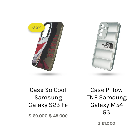
El
El
precio
precio
-20%
-20%
original
actual
era:
es:
$ 60.000.
$ 48.000.
Case So Cool
Case Pillow
Samsung
TNF Samsung
Galaxy S23 Fe
Galaxy M54
5G
$
60.000
$
48.000
$
21.900