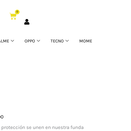
0
Cart
ALME
OPPO
TECNO
MOME
00
cha
y protección se unen en nuestra funda