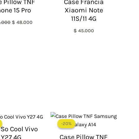
 Pillow TNF
Case Francia
$ 60.000.
$ 48.000.
hone 15 Pro
Xiaomi Note
11S/11 4G
.000
$
48.000
$
45.000
El
El
El
El
precio
precio
precio
precio
-20%
-20%
original
actual
original
actual
 So Cool Vivo
era:
es:
era:
es:
Case Pillow TNF
Y27 4G
$ 60.000.
$ 45.000.
$ 60.000.
$ 48.000.