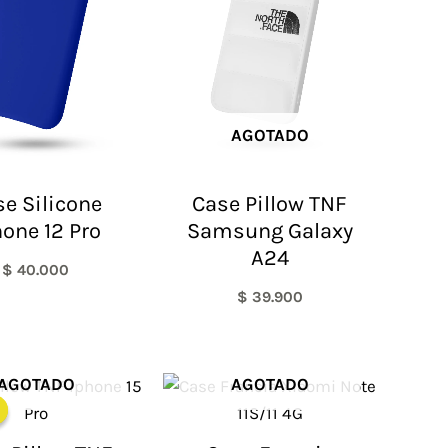
AGOTADO
e Silicone
Case Pillow TNF
hone 12 Pro
Samsung Galaxy
A24
$
40.000
$
39.900
El
El
AGOTADO
AGOTADO
precio
precio
original
actual
era:
es: