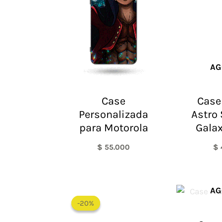
AG
Case
Case
Personalizada
Astro
para Motorola
Galax
$
55.000
$
El
El
AG
precio
precio
-20%
-20%
original
actual
era:
es: