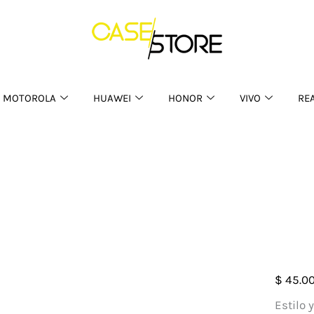
MOTOROLA
HUAWEI
HONOR
VIVO
RE
Case
$
45.0
Escar
Estilo 