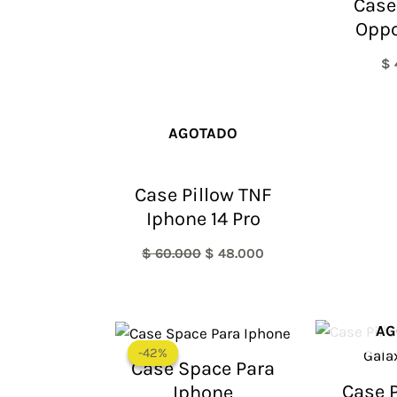
Case
$ 60.000.
$ 48.000.
Oppo
$
AGOTADO
Case Pillow TNF
Iphone 14 Pro
$
60.000
$
48.000
El
El
AG
precio
precio
-42%
-42%
original
actual
Case Space Para
era:
es:
Case P
Iphone
$ 60.000.
$ 35.000.