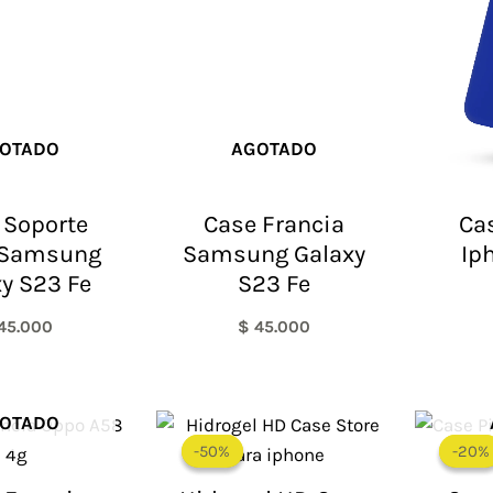
OTADO
AGOTADO
 Soporte
Case Francia
Cas
 Samsung
Samsung Galaxy
Ip
y S23 Fe
S23 Fe
45.000
$
45.000
El
El
OTADO
precio
precio
-50%
-50%
-20%
-20%
original
actual
era:
es: