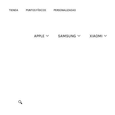
Ir
al
TIENDA
PUNTOS FÍSICOS
PERSONALIZADAS
contenido
APPLE
SAMSUNG
XIAOMI
🔍