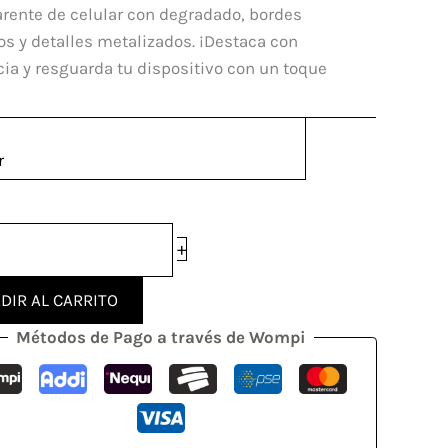
rente de celular con degradado, bordes
os y detalles metalizados. ¡Destaca con
dad
ia y resguarda tu dispositivo con un toque
r
+
DIR AL CARRITO
Métodos de Pago a través de Wompi