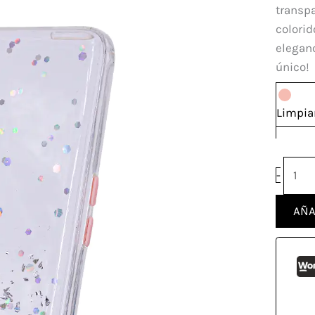
Oppo
transpa
A16
colorid
canti
eleganc
único!
Limpia
-
AÑA