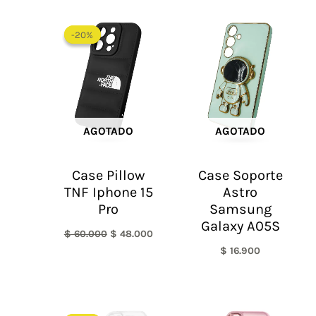
El
El
precio
precio
-20%
-20%
original
actual
era:
es:
$ 60.000.
$ 48.000.
AGOTADO
AGOTADO
Case Pillow
Case Soporte
TNF Iphone 15
Astro
Pro
Samsung
Galaxy A05S
$
60.000
$
48.000
$
16.900
El
El