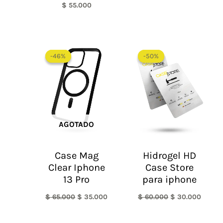
$
55.000
El
El
El
El
precio
precio
precio
precio
-46%
-46%
-50%
-50%
original
actual
original
actual
era:
es:
era:
es:
$ 65.000.
$ 35.000.
$ 60.000.
$ 30.0
AGOTADO
Case Mag
Hidrogel HD
Clear Iphone
Case Store
13 Pro
para iphone
$
65.000
$
35.000
$
60.000
$
30.000