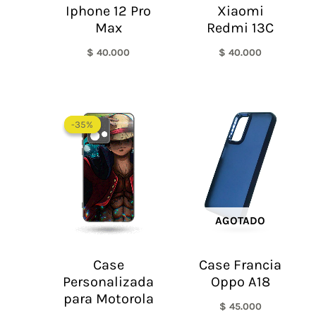
Iphone 12 Pro
Xiaomi
Max
Redmi 13C
$
40.000
$
40.000
-35%
-35%
AGOTADO
Case
Case Francia
Personalizada
Oppo A18
para Motorola
$
45.000