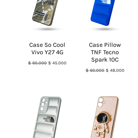
Case So Cool
Case Pillow
Vivo Y27 4G
TNF Tecno
Spark 10C
$
60.000
$
45.000
$
60.000
$
48.000