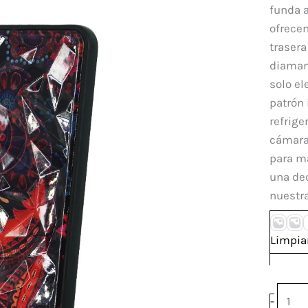
Xiao
funda a
Redm
ofrecen
Note
trasera
10
diaman
Pro
solo el
4G
patrón 
canti
refrige
cámara
para ma
una dec
nuestr
Limpia
-