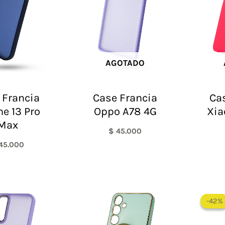
AGOTADO
 Francia
Case Francia
Cas
ne 13 Pro
Oppo A78 4G
Xia
Max
$
45.000
45.000
-42%
-42%