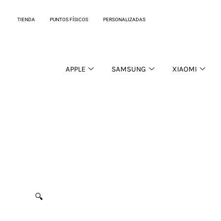
Ir
al
TIENDA
PUNTOS FÍSICOS
PERSONALIZADAS
contenido
APPLE
SAMSUNG
XIAOMI
🔍