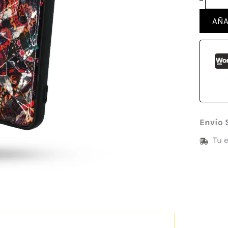
AÑA
Envío 
Tu 