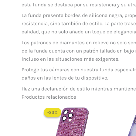
esta funda se destaca por su resistencia y su atr
La funda presenta bordes de silicona negra, propo
resistencia, sino también de estilo. La parte tr
calidad, que no solo añade un toque de elegancia
Los patrones de diamantes en relieve no solo so
de la funda cuenta con un patrón tallado en bajo 
incluso en las situaciones más exigentes.
Protege tus cámaras con nuestra funda especial
daños en las lentes de tu dispositivo.
Haz una declaración de estilo mientras mantienes
Productos relacionados
El
El
precio
precio
-33%
-33%
original
actual
era:
es:
$ 60.000.
$ 40.000.