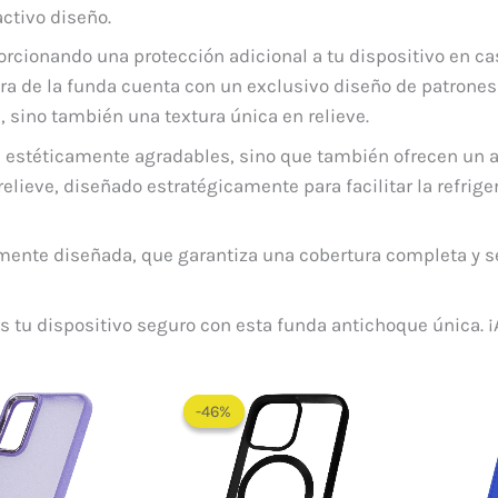
activo diseño.
rcionando una protección adicional a tu dispositivo en cas
asera de la funda cuenta con un exclusivo diseño de patrone
, sino también una textura única en relieve.
n estéticamente agradables, sino que también ofrecen un a
relieve, diseñado estratégicamente para facilitar la refrig
mente diseñada, que garantiza una cobertura completa y 
 tu dispositivo seguro con esta funda antichoque única. ¡
El
El
precio
precio
-46%
-46%
original
actual
era:
es:
$ 65.000.
$ 35.000.