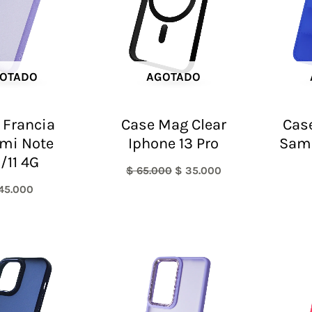
OTADO
AGOTADO
 Francia
Case Mag Clear
Case
mi Note
Iphone 13 Pro
Sam
S/11 4G
$
65.000
$
35.000
45.000