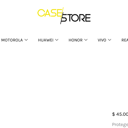
MOTOROLA
HUAWEI
HONOR
VIVO
RE
Case
$
45.0
Diam
Protege