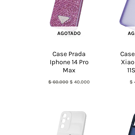
AGOTADO
AG
Case Prada
Case
Iphone 14 Pro
Xiao
Max
11
$
60.000
$
40.000
$