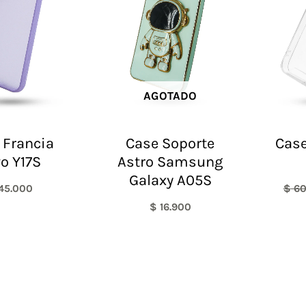
AGOTADO
 Francia
Case Soporte
Case
vo Y17S
Astro Samsung
Galaxy A05S
45.000
$
60
$
16.900