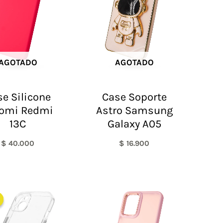
AGOTADO
AGOTADO
e Silicone
Case Soporte
omi Redmi
Astro Samsung
13C
Galaxy A05
$
40.000
$
16.900
El
El
precio
precio
original
actual
era:
es:
$ 60.000.
$ 35.000.