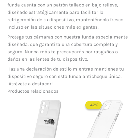
funda cuenta con un patrón tallado en bajo relieve,
diseñado estratégicamente para facilitar la
refrigeración de tu dispositivo, manteniéndolo fresco
incluso en las situaciones más exigentes.
Protege tus cámaras con nuestra funda especialmente
diseñada, que garantiza una cobertura completa y
segura. Nunca más te preocuparás por rasguños o
daños en las lentes de tu dispositivo.
Haz una declaración de estilo mientras mantienes tu
dispositivo seguro con esta funda antichoque única.
¡Atrévete a destacar!
Productos relacionados
El
El
precio
precio
-42%
-42%
original
actual
era:
es:
$ 60.000.
$ 35.0