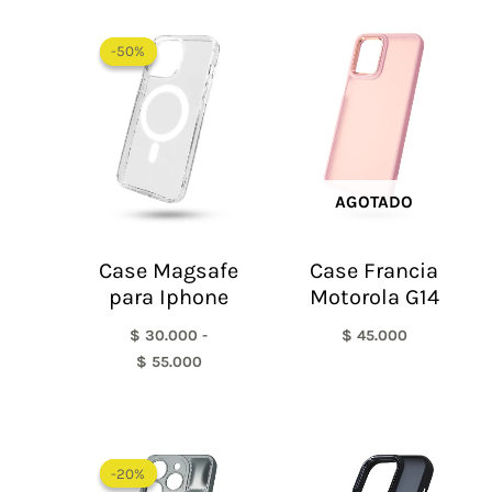
Rango
de
-50%
-50%
precios:
desde
$ 30.000
hasta
$ 55.000
AGOTADO
Case Magsafe
Case Francia
para Iphone
Motorola G14
$
30.000
-
$
45.000
$
55.000
El
El
precio
precio
-20%
-20%
original
actual