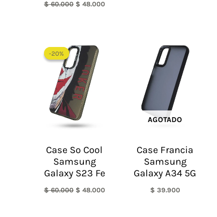
$
60.000
$
48.000
El
El
precio
precio
-20%
-20%
original
actual
era:
es:
$ 60.000.
$ 48.000.
AGOTADO
Case So Cool
Case Francia
Samsung
Samsung
Galaxy S23 Fe
Galaxy A34 5G
$
60.000
$
48.000
$
39.900