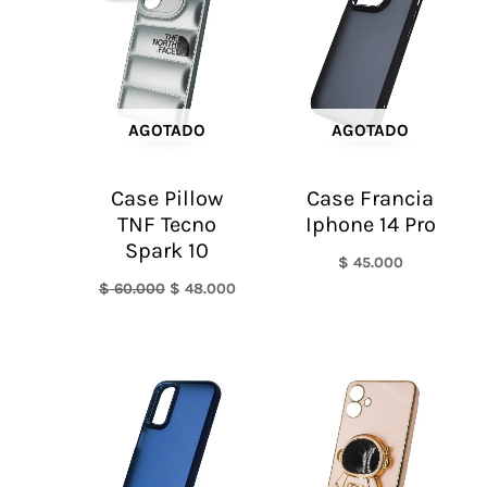
era:
es:
$ 60.000.
$ 48.000.
AGOTADO
AGOTADO
Case Pillow
Case Francia
TNF Tecno
Iphone 14 Pro
Spark 10
$
45.000
$
60.000
$
48.000