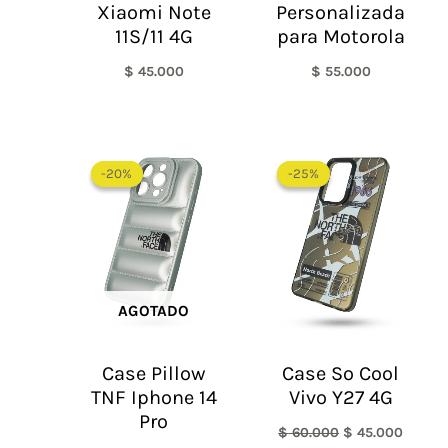
Xiaomi Note
Personalizada
11S/11 4G
para Motorola
$
45.000
$
55.000
El
El
El
El
precio
precio
precio
precio
-20%
-20%
-25%
-25%
original
actual
original
actual
era:
es:
era:
es:
$ 60.000.
$ 48.000.
$ 60.000.
$ 45.0
AGOTADO
Case Pillow
Case So Cool
TNF Iphone 14
Vivo Y27 4G
Pro
$
60.000
$
45.000