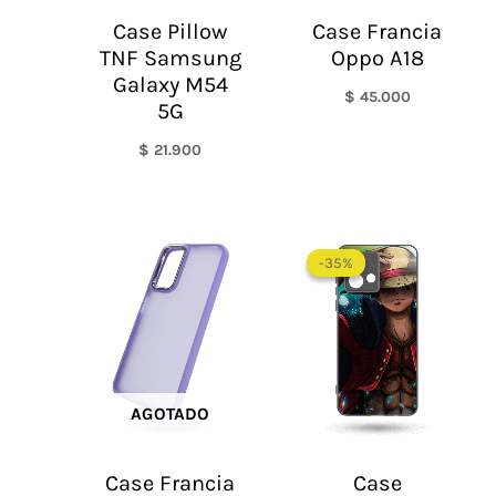
Case Pillow
Case Francia
TNF Samsung
Oppo A18
Galaxy M54
$
45.000
5G
$
21.900
-35%
-35%
AGOTADO
Case Francia
Case