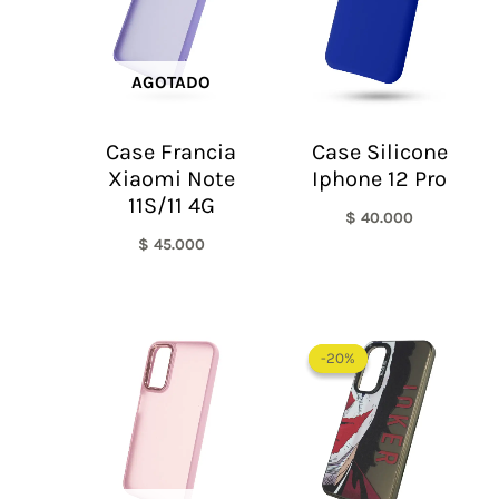
AGOTADO
Case Francia
Case Silicone
Xiaomi Note
Iphone 12 Pro
11S/11 4G
$
40.000
$
45.000
El
El
precio
precio
-20%
-20%
original
actual
era:
es:
$ 60.000.
$ 48.0