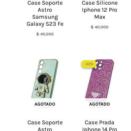
Case Soporte
Case Silicone
Astro
Iphone 12 Pro
Samsung
Max
Galaxy S23 Fe
$
40.000
$
45.000
El
El
precio
precio
-33%
-33%
original
actual
era:
es:
$ 60.000.
$ 40.0
AGOTADO
AGOTADO
Case Soporte
Case Prada
Astro
Iphone 14 Pro