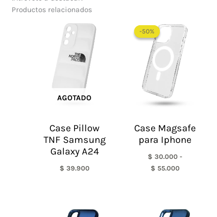
Productos relacionados
Rango
de
-50%
-50%
precios:
desde
$ 30.000
hasta
$ 55.000
AGOTADO
Case Pillow
Case Magsafe
TNF Samsung
para Iphone
Galaxy A24
$
30.000
-
$
39.900
$
55.000