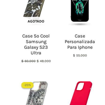
$ 60.000.
$ 48.000.
AGOTADO
Case So Cool
Case
Samsung
Personalizada
Galaxy S23
Para Iphone
Ultra
$
55.000
$
60.000
$
48.000
El
El
precio
precio
-20%
-20%
original
actual
era:
es:
$ 60.000.
$ 48.000.