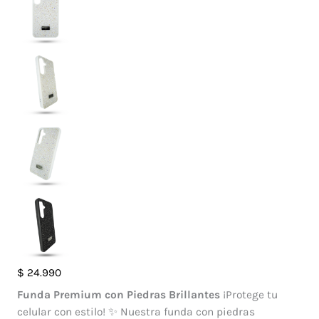
Case
$
24.990
Brillante
Funda Premium con Piedras Brillantes
¡Protege tu
Swarovski
celular con estilo! ✨ Nuestra funda con piedras