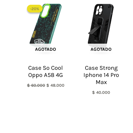
El
El
precio
precio
-20%
-20%
original
actual
era:
es:
$ 60.000.
$ 48.000.
AGOTADO
AGOTADO
Case So Cool
Case Strong
Oppo A58 4G
Iphone 14 Pro
Max
$
60.000
$
48.000
$
40.000