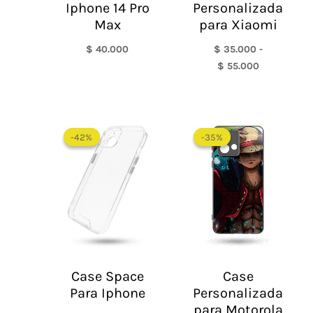
Iphone 14 Pro
Personalizada
Max
para Xiaomi
$
40.000
$
35.000
-
$
55.000
El
El
precio
precio
-42%
-42%
-35%
-35%
original
actual
era:
es:
$ 60.000.
$ 35.000.
Case Space
Case
Para Iphone
Personalizada
para Motorola