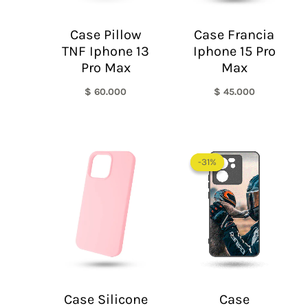
Case Pillow
Case Francia
TNF Iphone 13
Iphone 15 Pro
Pro Max
Max
$
60.000
$
45.000
Rango
de
-31%
-31%
precios:
desde
$ 35.000
hasta
$ 55.000
Case Silicone
Case