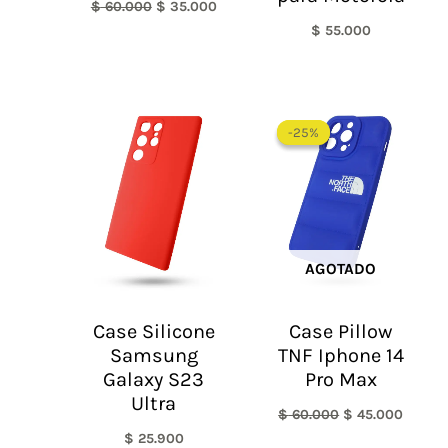
$
60.000
$
35.000
$
55.000
El
El
precio
precio
-25%
-25%
original
actual
era:
es:
$ 60.000.
$ 45.0
AGOTADO
Case Silicone
Case Pillow
Samsung
TNF Iphone 14
Galaxy S23
Pro Max
Ultra
$
60.000
$
45.000
$
25.900