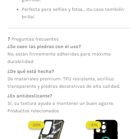
Perfecta para selfies y fotos… ¡tu case también
brilla!
❓ Preguntas frecuentes
¿Se caen las piedras con el uso?
No, están firmemente adheridas para máxima
durabilidad.
¿De qué está hecha?
De materiales premium: TPU resistente, acrílico
transparente y piedras decorativas de alta calidad.
¿Es antideslizante?
Sí, su textura ayuda a mantener un buen agarre.
Productos relacionados
El
El
precio
precio
-20%
-20%
-31%
-31%
original
actual
era:
es: