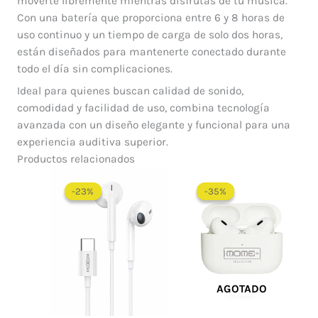
moverte libremente mientras disfrutas de tu música.
Con una batería que proporciona entre 6 y 8 horas de
uso continuo y un tiempo de carga de solo dos horas,
están diseñados para mantenerte conectado durante
todo el día sin complicaciones.
Ideal para quienes buscan calidad de sonido,
comodidad y facilidad de uso, combina tecnología
avanzada con un diseño elegante y funcional para una
experiencia auditiva superior.
Productos relacionados
El
El
El
El
precio
precio
precio
precio
-23%
-23%
-35%
-35%
original
actual
original
actual
era:
es:
era:
es:
$ 65.000.
$ 50.000.
$ 232.000.
$ 150.900.
AGOTADO