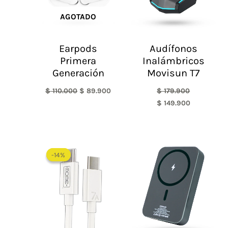
AGOTADO
Earpods
Audífonos
Primera
Inalámbricos
Generación
Movisun T7
$
110.000
$
89.900
$
179.900
$
149.900
El
El
precio
precio
-14%
-14%
original
actual
era:
es:
$ 34.900.
$ 29.900.