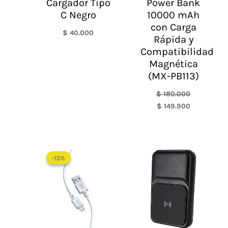
Cargador Tipo
Power Bank
C Negro
10000 mAh
con Carga
$
40.000
Rápida y
Compatibilidad
Magnética
(MX-PB113)
$
180.000
$
149.900
El
El
precio
precio
-13%
-13%
original
actual
era:
es:
$ 29.900.
$ 25.900.