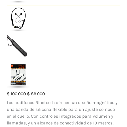
Audífonos
El
El
$
100.000
$
89.900
Bluetooth
precio
precio
Los audífonos Bluetooth ofrecen un diseño magnético y
de
original
actual
una banda de silicona flexible para un ajuste cómodo
Banda
era:
es:
en el cuello. Con controles integrados para volumen y
para
$ 100.000.
$ 89.900.
llamadas, y un alcance de conectividad de 10 metros,