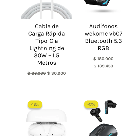
Cable de
Audífonos
Carga Rápida
wekome vb07
Tipo-C a
Bluetooth 5.3
Lightning de
RGB
30W – 1.5
$
180.000
Metros
$
139.450
$
36.000
$
30.900
El
El
El
El
precio
precio
precio
precio
-18%
-18%
-17%
-17%
original
actual
original
actual
era:
es:
era:
es:
$ 110.000.
$ 89.900.
$ 179.900.
$ 149.900.