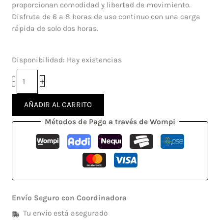
el
proporcionan comodidad y libertad de movimiento.
Cuello
Disfruta de 6 a 8 horas de uso continuo con una carga
(MX-
rápida de solo dos horas.
WL80)
cantidad
Disponibilidad:
Hay existencias
+
-
AÑADIR AL CARRITO
Métodos de Pago a través de Wompi
Envío Seguro con Coordinadora
Tu envío está asegurado