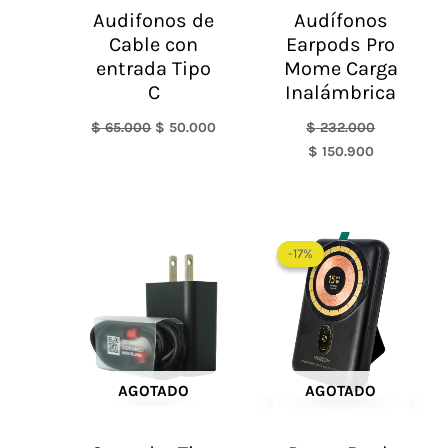
Audifonos de
Audífonos
Cable con
Earpods Pro
entrada Tipo
Mome Carga
C
Inalámbrica
$
65.000
$
50.000
$
232.000
$
150.900
El
El
precio
precio
-17%
-17%
original
actual
era:
es:
$ 180.000.
$ 149.900.
AGOTADO
AGOTADO