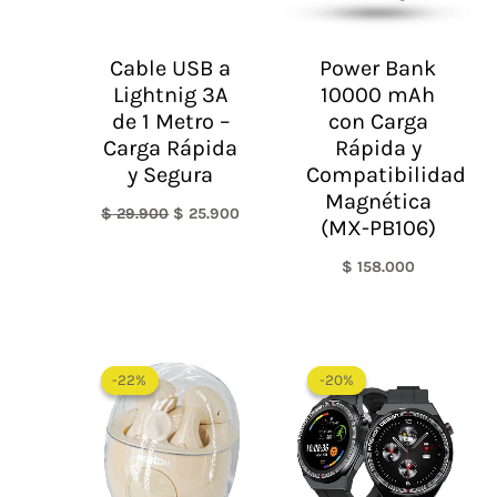
Cable USB a
Power Bank
Lightnig 3A
10000 mAh
de 1 Metro –
con Carga
Carga Rápida
Rápida y
y Segura
Compatibilidad
Magnética
$
29.900
$
25.900
(MX-PB106)
$
158.000
El
El
El
El
precio
precio
precio
precio
-22%
-22%
-20%
-20%
original
actual
original
actual
era:
es:
era:
es:
$ 168.000.
$ 130.900.
$ 185.000.
$ 148.000.