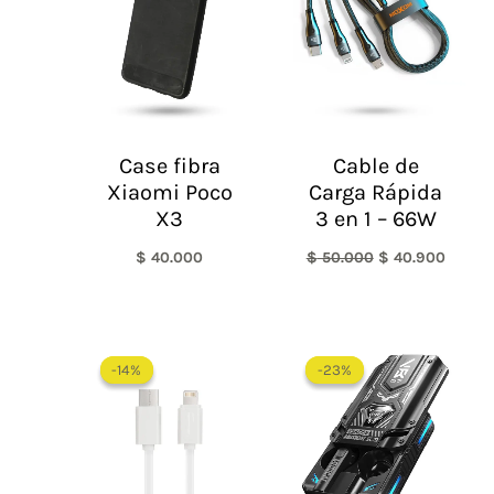
Case fibra
Cable de
Xiaomi Poco
Carga Rápida
X3
3 en 1 – 66W
$
40.000
$
50.000
$
40.900
El
El
El
El
precio
precio
precio
precio
-14%
-14%
-23%
-23%
original
actual
original
actual
era:
es:
era:
es:
$ 36.000.
$ 30.900.
$ 180.000.
$ 139.450.