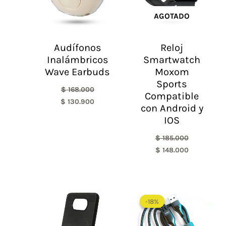
AGOTADO
Audífonos
Reloj
Inalámbricos
Smartwatch
Wave Earbuds
Moxom
Sports
$
168.000
Compatible
$
130.900
con Android y
IOS
$
185.000
$
148.000
El
El
precio
precio
-18%
-18%
original
actual
era:
es:
$ 50.000.
$ 40.9