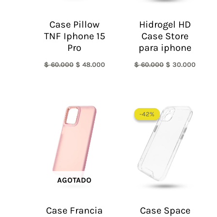
Case Pillow
Hidrogel HD
TNF Iphone 15
Case Store
Pro
para iphone
$
60.000
$
48.000
$
60.000
$
30.000
El
El
precio
precio
-42%
-42%
original
actual
era:
es:
$ 60.000.
$ 35.0
AGOTADO
Case Francia
Case Space