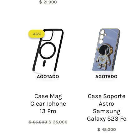
$
21.900
El
El
precio
precio
-46%
-46%
original
actual
era:
es:
$ 65.000.
$ 35.000.
AGOTADO
AGOTADO
Case Mag
Case Soporte
Clear Iphone
Astro
13 Pro
Samsung
Galaxy S23 Fe
$
65.000
$
35.000
$
45.000