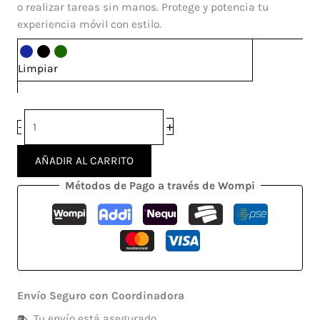
S22
o realizar tareas sin manos. Protege y potencia tu
Ultra
experiencia móvil con estilo.
cantidad
Limpiar
+
-
AÑADIR AL CARRITO
Métodos de Pago a través de Wompi
Envío Seguro con Coordinadora
Tu envío está asegurado