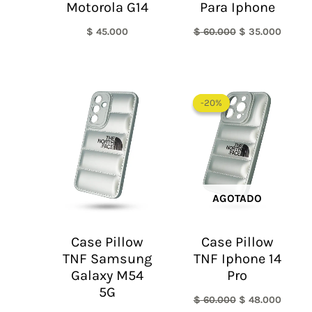
Motorola G14
Para Iphone
$
45.000
$
60.000
$
35.000
El
El
precio
precio
-20%
-20%
original
actual
era:
es:
$ 60.000.
$ 48.0
AGOTADO
Case Pillow
Case Pillow
TNF Samsung
TNF Iphone 14
Galaxy M54
Pro
5G
$
60.000
$
48.000