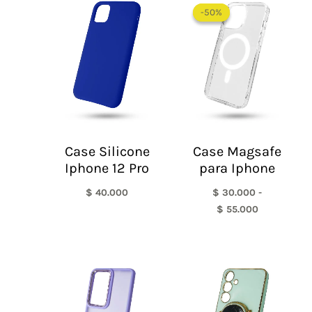
de
-50%
-50%
precios:
desde
$ 30.000
hasta
$ 55.000
Case Silicone
Case Magsafe
Iphone 12 Pro
para Iphone
$
40.000
$
30.000
-
$
55.000