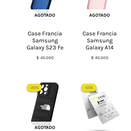
AGOTADO
AGOTADO
Case Francia
Case Francia
Samsung
Samsung
Galaxy S23 Fe
Galaxy A14
$
45.000
$
45.000
El
El
El
El
precio
precio
precio
precio
-20%
-20%
-50%
-50%
original
actual
original
actual
era:
es:
era:
es:
$ 60.000.
$ 48.000.
$ 60.000.
$ 30.0
AGOTADO