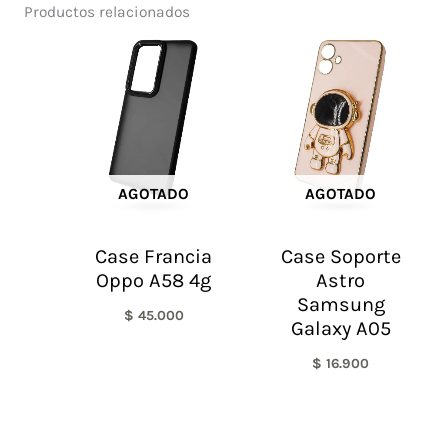
Productos relacionados
AGOTADO
AGOTADO
Case Francia
Case Soporte
Oppo A58 4g
Astro
Samsung
$
45.000
Galaxy A05
$
16.900
Rango