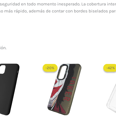
 seguridad en todo momento inesperado. La cobertura inter
so más rápido, además de contar con bordes biselados para
ión.
El
El
precio
precio
-20%
-20%
-42%
-42%
original
actual
era:
es:
$ 60.000.
$ 48.000.