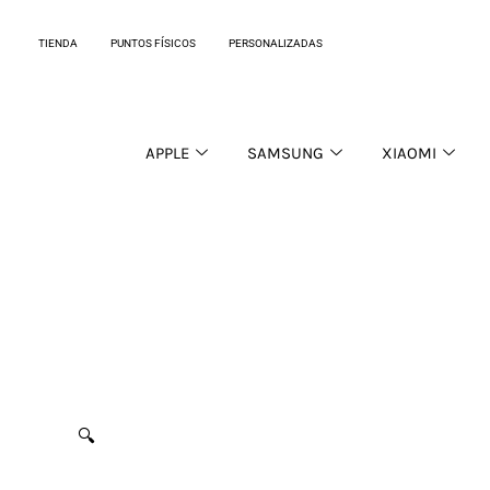
Ir
al
TIENDA
PUNTOS FÍSICOS
PERSONALIZADAS
contenido
APPLE
SAMSUNG
XIAOMI
🔍