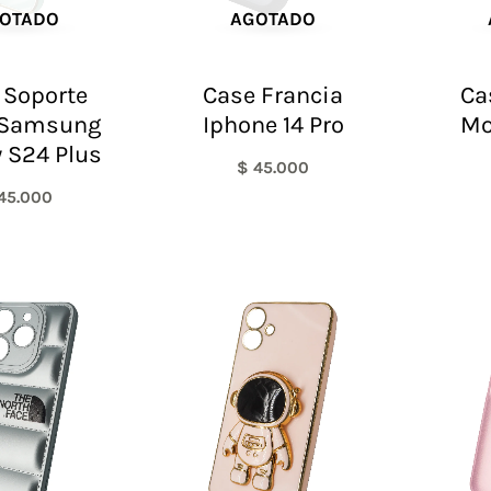
OTADO
AGOTADO
 Soporte
Case Francia
Ca
 Samsung
Iphone 14 Pro
Mo
 S24 Plus
$
45.000
45.000
El
El
precio
precio
original
actual
era:
es:
$ 60.000.
$ 48.000.