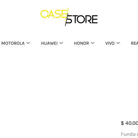
MOTOROLA
HUAWEI
HONOR
VIVO
RE
Case
$
40.0
Silic
Funda d