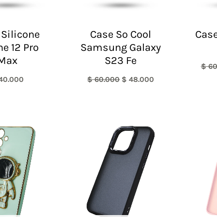
Silicone
Case So Cool
Case
ne 12 Pro
Samsung Galaxy
Max
S23 Fe
$
60
40.000
$
60.000
$
48.000