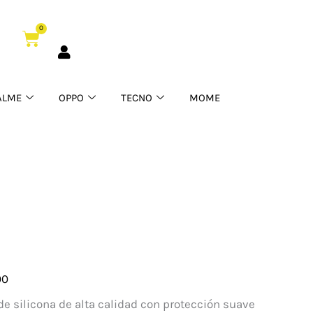
0
Cart
ALME
OPPO
TECNO
MOME
00
one
e silicona de alta calidad con protección suave