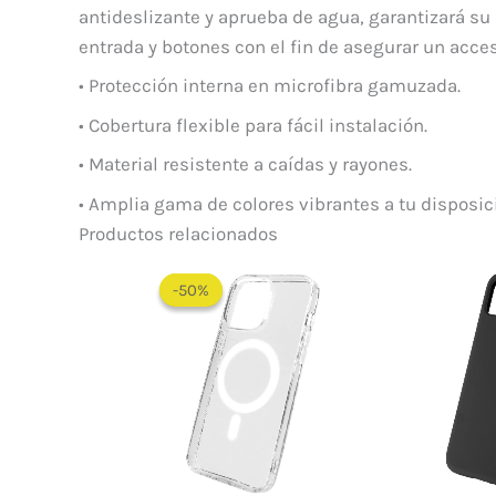
antideslizante y aprueba de agua, garantizará su
entrada y botones con el fin de asegurar un acce
• Protección interna en microfibra gamuzada.
• Cobertura flexible para fácil instalación.
• Material resistente a caídas y rayones.
• Amplia gama de colores vibrantes a tu disposic
Productos relacionados
Rango
de
-50%
-50%
precios:
desde
$ 30.000
hasta
$ 55.000