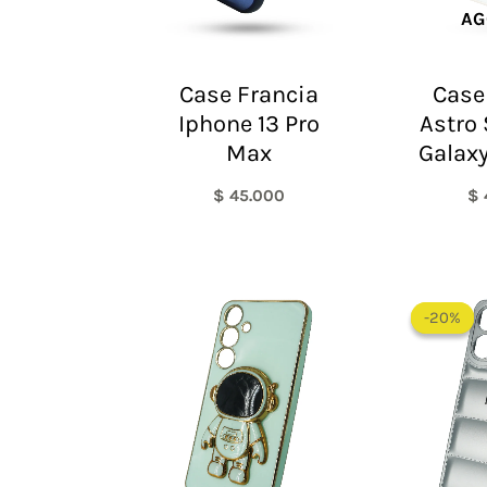
AG
Case Francia
Case
Iphone 13 Pro
Astro
Max
Galaxy
$
45.000
$
-20%
-20%