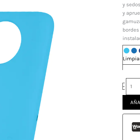
Xiao
y sedos
Redm
y aprue
Note
gamuzad
9T
bordes 
5G
instala
canti
Limpia
-
AÑA