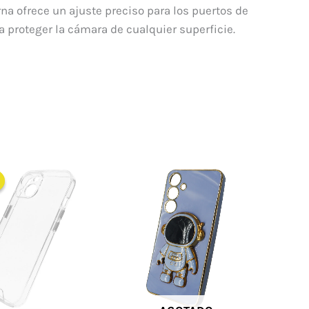
na ofrece un ajuste preciso para los puertos de
 proteger la cámara de cualquier superficie.
El
El
precio
precio
original
actual
era:
es:
$ 60.000.
$ 35.000.