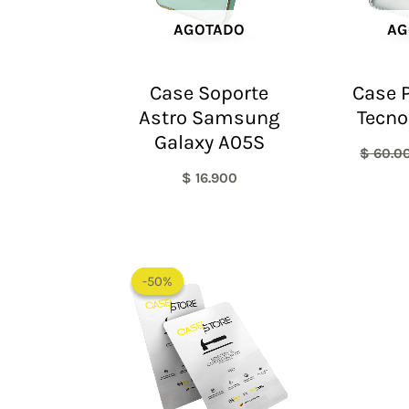
AGOTADO
AG
Case Soporte
Case P
Astro Samsung
Tecno
Galaxy A05S
$
60.0
$
16.900
El
El
precio
precio
-50%
-50%
original
actual
era:
es:
$ 60.000.
$ 30.000.