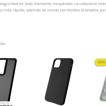
 seguridad en todo momento inesperado. La cobertura inter
so más rápido, además de contar con bordes biselados para
ión.
-20%
-20%