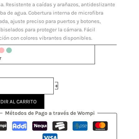
ung
a. Resistente a caídas y arañazos, antideslizante
y
ba de agua. Cobertura interna de microfibra
a, ajuste preciso para puertos y botones,
biselados para proteger la cámara. Fácil
dad
ción con colores vibrantes disponibles.
r
+
DIR AL CARRITO
Métodos de Pago a través de Wompi