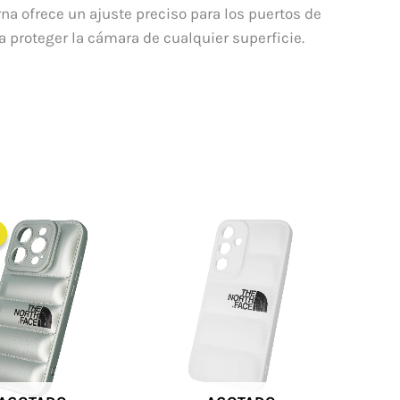
na ofrece un ajuste preciso para los puertos de
 proteger la cámara de cualquier superficie.
El
El
precio
precio
original
actual
era:
es:
$ 60.000.
$ 48.000.