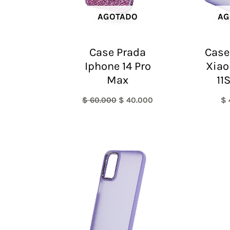
AGOTADO
AG
Case Prada
Case
Iphone 14 Pro
Xiao
Max
11
$
60.000
$
40.000
$