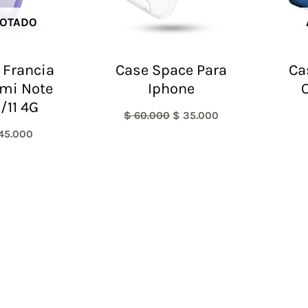
OTADO
 Francia
Case Space Para
Ca
mi Note
Iphone
S/11 4G
$
60.000
$
35.000
45.000