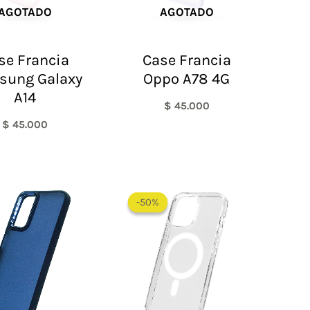
AGOTADO
AGOTADO
se Francia
Case Francia
sung Galaxy
Oppo A78 4G
A14
$
45.000
$
45.000
Rango
de
-50%
-50%
precios:
desde
$ 30.000
hasta
$ 55.000