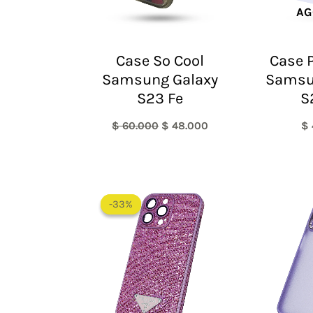
AG
Case So Cool
Case P
Samsung Galaxy
Samsu
S23 Fe
S
$
60.000
$
48.000
$
El
El
precio
precio
-33%
-33%
original
actual
era:
es:
$ 60.000.
$ 40.000.