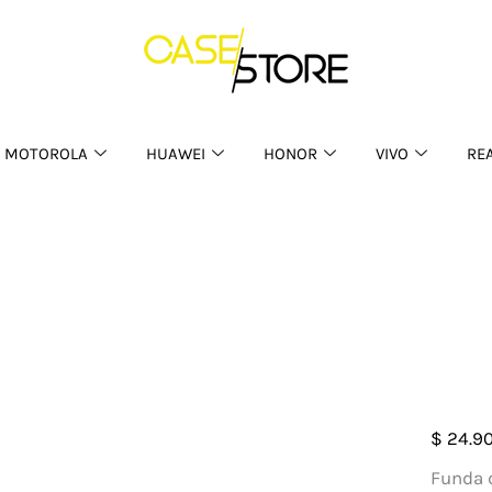
MOTOROLA
HUAWEI
HONOR
VIVO
RE
Case
$
24.9
Silic
Funda d