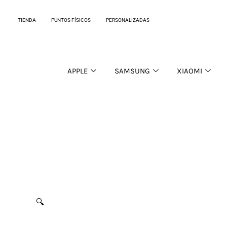
Ir
al
TIENDA
PUNTOS FÍSICOS
PERSONALIZADAS
contenido
APPLE
SAMSUNG
XIAOMI
🔍