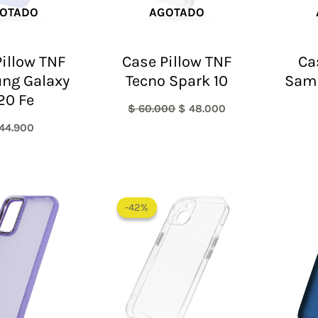
OTADO
AGOTADO
illow TNF
Case Pillow TNF
Ca
ng Galaxy
Tecno Spark 10
Sam
20 Fe
$
60.000
$
48.000
44.900
El
El
precio
precio
-42%
-42%
original
actual
era:
es:
$ 60.000.
$ 35.000.