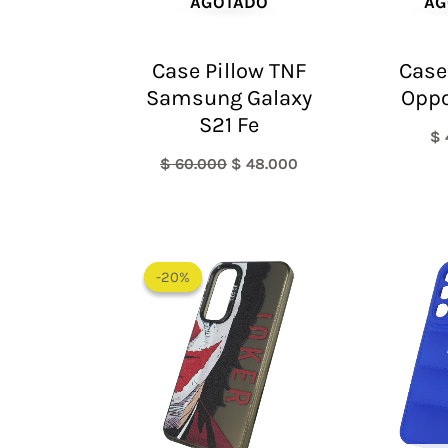
AGOTADO
AG
Case Pillow TNF
Case
Samsung Galaxy
Oppo
S21 Fe
$
$
60.000
$
48.000
El
El
precio
precio
-20%
-20%
original
actual
era:
es:
$ 60.000.
$ 48.000.