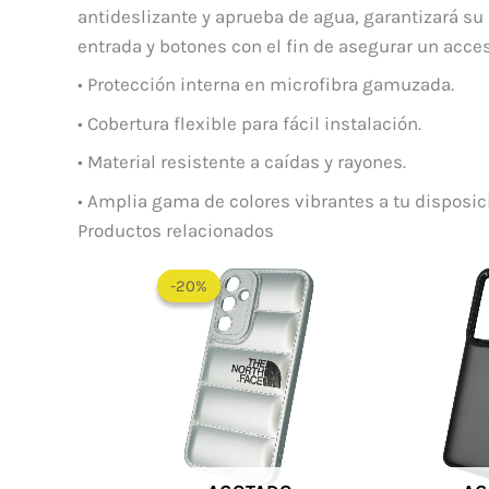
antideslizante y aprueba de agua, garantizará su
entrada y botones con el fin de asegurar un acce
• Protección interna en microfibra gamuzada.
• Cobertura flexible para fácil instalación.
• Material resistente a caídas y rayones.
• Amplia gama de colores vibrantes a tu disposic
Productos relacionados
El
El
precio
precio
-20%
-20%
original
actual
era:
es:
$ 60.000.
$ 48.000.