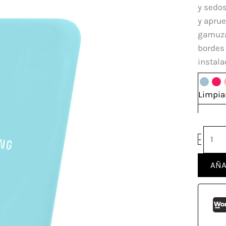
Sams
y sedos
Galax
y aprue
S20
gamuzad
plus
bordes 
canti
instala
Limpia
-
AÑA