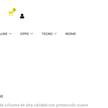
0
Cart
ALME
OPPO
TECNO
MOME
00
one
e silicona de alta calidad con protección suave