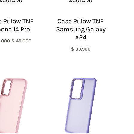
AGOTADO
AGOTADO
 Pillow TNF
Case Pillow TNF
hone 14 Pro
Samsung Galaxy
A24
.000
$
48.000
$
39.900