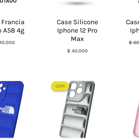
OTADO
 Francia
Case Silicone
Case
 A58 4g
Iphone 12 Pro
Ip
Max
45.000
$
60
$
40.000
El
El
precio
precio
-20%
-20%
original
actual
era:
es:
$ 60.000.
$ 48.000.