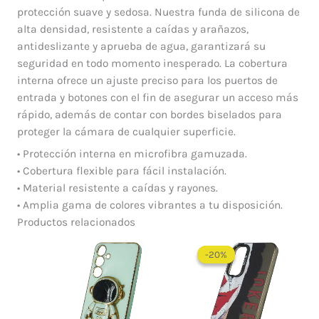
protección suave y sedosa. Nuestra funda de silicona de
alta densidad, resistente a caídas y arañazos,
antideslizante y aprueba de agua, garantizará su
seguridad en todo momento inesperado. La cobertura
interna ofrece un ajuste preciso para los puertos de
entrada y botones con el fin de asegurar un acceso más
rápido, además de contar con bordes biselados para
proteger la cámara de cualquier superficie.
• Protección interna en microfibra gamuzada.
• Cobertura flexible para fácil instalación.
• Material resistente a caídas y rayones.
• Amplia gama de colores vibrantes a tu disposición.
Productos relacionados
El
El
precio
precio
-20%
-20%
original
actual
era:
es:
$ 60.000.
$ 48.0