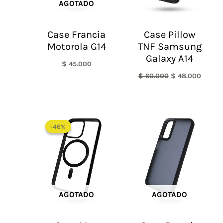
AGOTADO
Case Francia
Case Pillow
Motorola G14
TNF Samsung
Galaxy A14
$
45.000
$
60.000
$
48.000
El
El
precio
precio
-46%
-46%
original
actual
era:
es:
$ 65.000.
$ 35.000.
AGOTADO
AGOTADO