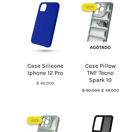
precio
precio
-20%
-20%
original
actual
era:
es:
$ 60.000.
$ 48.0
AGOTADO
Case Silicone
Case Pillow
Iphone 12 Pro
TNF Tecno
Spark 10
$
40.000
$
60.000
$
48.000
El
El
precio
precio
-20%
-20%
original
actual
era:
es: