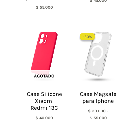
$
45.000
$
55.000
Rango
de
-50%
-50%
precios:
desde
$ 30.000
hasta
$ 55.000
AGOTADO
Case Silicone
Case Magsafe
Xiaomi
para Iphone
Redmi 13C
$
30.000
-
$
40.000
$
55.000