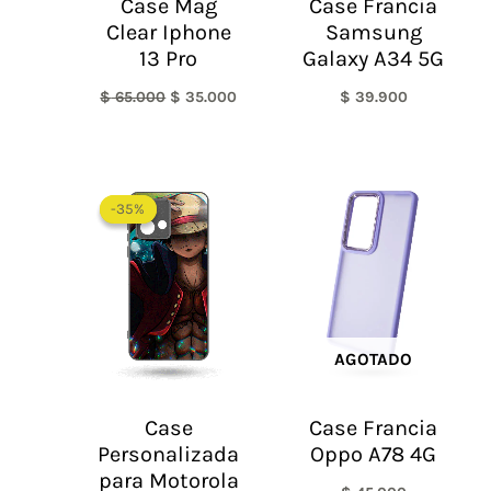
Case Mag
Case Francia
Clear Iphone
Samsung
13 Pro
Galaxy A34 5G
$
65.000
$
35.000
$
39.900
-35%
-35%
AGOTADO
Case
Case Francia
Personalizada
Oppo A78 4G
para Motorola