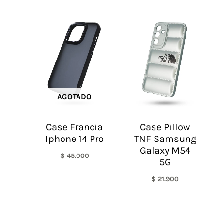
AGOTADO
Case Francia
Case Pillow
Iphone 14 Pro
TNF Samsung
Galaxy M54
$
45.000
5G
$
21.900
El
El