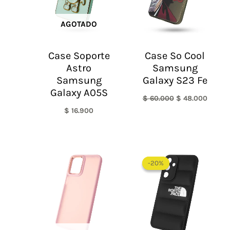
AGOTADO
Case Soporte
Case So Cool
Astro
Samsung
Samsung
Galaxy S23 Fe
Galaxy A05S
$
60.000
$
48.000
$
16.900
El
El
precio
precio
-20%
-20%
original
actual
era:
es:
$ 60.000.
$ 48.0