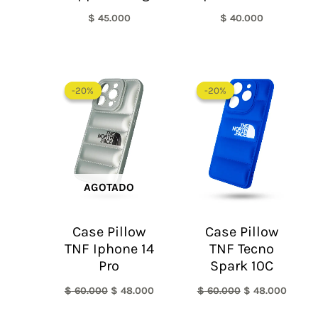
$
45.000
$
40.000
El
El
El
El
precio
precio
precio
precio
-20%
-20%
-20%
-20%
original
actual
original
actual
era:
es:
era:
es:
$ 60.000.
$ 48.000.
$ 60.000.
$ 48.0
AGOTADO
Case Pillow
Case Pillow
TNF Iphone 14
TNF Tecno
Pro
Spark 10C
$
60.000
$
48.000
$
60.000
$
48.000