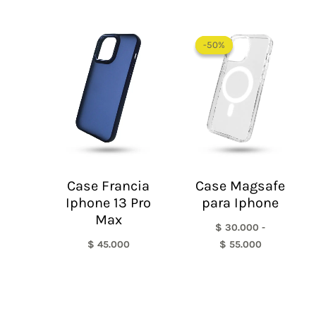
Rango
de
-50%
-50%
precios:
desde
$ 30.000
hasta
$ 55.000
Case Francia
Case Magsafe
Iphone 13 Pro
para Iphone
Max
$
30.000
-
$
45.000
$
55.000