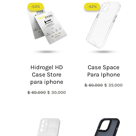
precio
precio
precio
precio
-50%
-50%
-42%
-42%
original
actual
original
actual
era:
es:
era:
es:
$ 60.000.
$ 30.000.
$ 60.000.
$ 35.0
Hidrogel HD
Case Space
Case Store
Para Iphone
para iphone
$
60.000
$
35.000
$
60.000
$
30.000