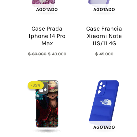
AGOTADO
AGOTADO
Case Prada
Case Francia
Iphone 14 Pro
Xiaomi Note
Max
11S/11 4G
$
60.000
$
40.000
$
45.000
-35%
-35%
AGOTADO