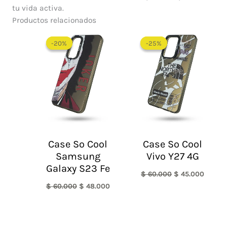
tu vida activa.
Productos relacionados
El
El
El
El
precio
precio
precio
precio
-20%
-20%
-25%
-25%
original
actual
original
actual
era:
es:
era:
es:
$ 60.000.
$ 48.000.
$ 60.000.
$ 45.0
Case So Cool
Case So Cool
Samsung
Vivo Y27 4G
Galaxy S23 Fe
$
60.000
$
45.000
$
60.000
$
48.000
El
El
El
El