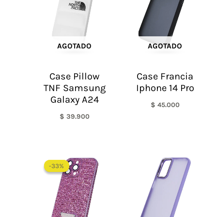
AGOTADO
AGOTADO
Case Pillow
Case Francia
TNF Samsung
Iphone 14 Pro
Galaxy A24
$
45.000
$
39.900
El
El
precio
precio
-33%
-33%
original
actual
era:
es:
$ 60.000.
$ 40.000.