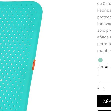
Motor
de Cel
G9
Fabrica
Plus
protecc
canti
innovad
solo p
añade u
permite
manteni
Limpia
-
AÑA