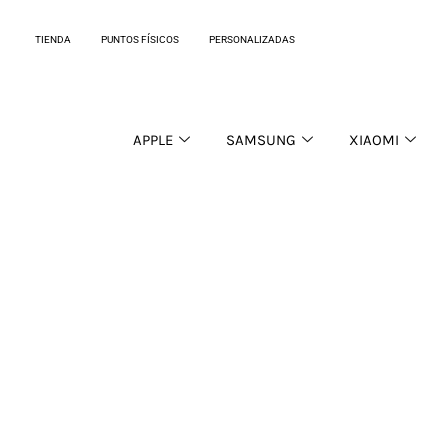
Ir
al
TIENDA
PUNTOS FÍSICOS
PERSONALIZADAS
contenido
APPLE
SAMSUNG
XIAOMI