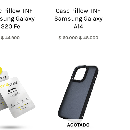
 Pillow TNF
Case Pillow TNF
sung Galaxy
Samsung Galaxy
S20 Fe
A14
$
44.900
$
60.000
$
48.000
El
El
precio
precio
original
actual
era:
es:
$ 60.000.
$ 30.000.
AGOTADO