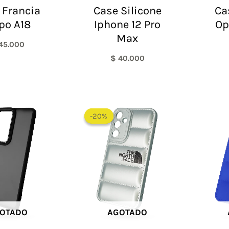
 Francia
Case Silicone
Ca
po A18
Iphone 12 Pro
Op
Max
45.000
$
40.000
El
El
precio
precio
-20%
-20%
original
actual
era:
es:
$ 60.000.
$ 48.000.
OTADO
AGOTADO