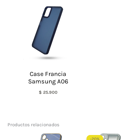
Case Francia
Samsung A06
$
25.900
Productos relacionados
El
El
precio
precio
-20%
-20%