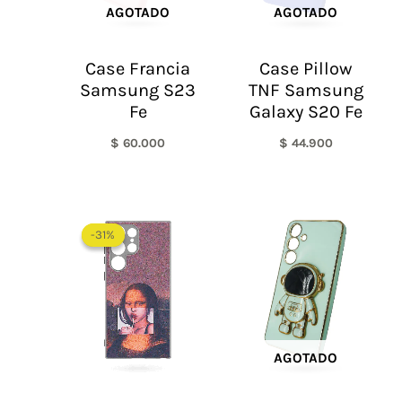
AGOTADO
AGOTADO
Case Francia
Case Pillow
Samsung S23
TNF Samsung
Fe
Galaxy S20 Fe
$
60.000
$
44.900
El
El
precio
precio
-31%
-31%
original
actual
era:
es:
$ 80.000.
$ 55.000.
AGOTADO