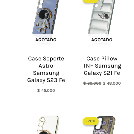
original
actual
era:
es:
$ 60.000.
$ 48.0
AGOTADO
AGOTADO
Case Soporte
Case Pillow
Astro
TNF Samsung
Samsung
Galaxy S21 Fe
Galaxy S23 Fe
$
60.000
$
48.000
$
45.000
El
El
precio
precio
-20%
-20%
original
actual
era:
es: