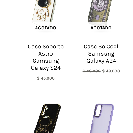
$ 60.000.
$ 48.0
AGOTADO
AGOTADO
Case Soporte
Case So Cool
Astro
Samsung
Samsung
Galaxy A24
Galaxy S24
$
60.000
$
48.000
$
45.000