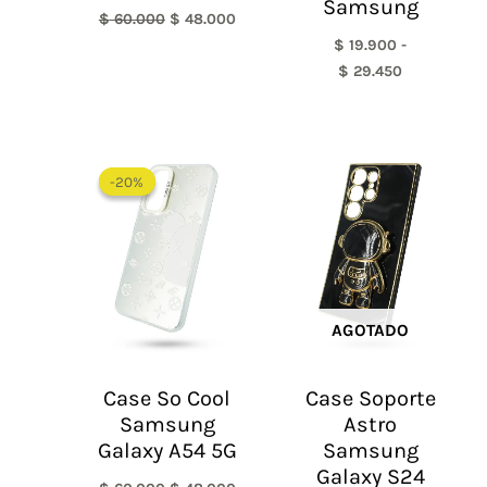
Samsung
$
60.000
$
48.000
$
19.900
-
$
29.450
El
El
precio
precio
-20%
-20%
original
actual
era:
es:
$ 60.000.
$ 48.000.
AGOTADO
Case So Cool
Case Soporte
Samsung
Astro
Galaxy A54 5G
Samsung
Galaxy S24