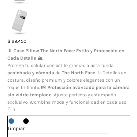
Case
$
29.450
Pillow
📱 Case Pillow The North Face: Estilo y Protección en
The
Cada Detalle 🏔️
North
Protege tu celular con estilo gracias a esta funda
Face
acolchada y cómoda
de
The North Face
. ✨ Detalles en
Samsung
costura, diseño premium y colores elegantes con un
Galaxy
toque brillante. 📸
Protección avanzada para la cámara
A06
sin vidrio templado
. Ajuste perfecto y estampado
cantidad
exclusivo. ¡Combina moda y funcionalidad en cada uso!
🪡📱
Limpiar