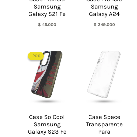
Samsung
Samsung
Galaxy S21 Fe
Galaxy A24
$
45.000
$
349.000
El
El
Rango
precio
precio
de
-20%
-20%
original
actual
precios:
era:
es:
desde
$ 60.000.
$ 48.000.
$ 19.900
hasta
$ 29.450
Case So Cool
Case Space
Samsung
Transparente
Galaxy S23 Fe
Para