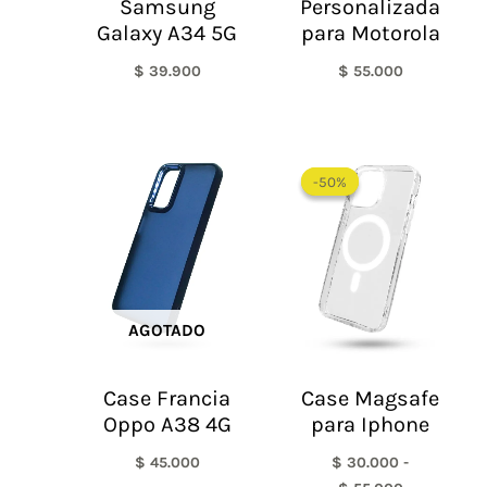
Samsung
Personalizada
Galaxy A34 5G
para Motorola
$
39.900
$
55.000
Rango
de
-50%
-50%
precios:
desde
$ 30.000
hasta
$ 55.000
AGOTADO
Case Francia
Case Magsafe
Oppo A38 4G
para Iphone
$
45.000
$
30.000
-