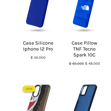
era:
es:
$ 60.000.
$ 48.0
Case Silicone
Case Pillow
Iphone 12 Pro
TNF Tecno
Spark 10C
$
40.000
$
60.000
$
48.000
El
El
precio
precio
-20%
-20%
original
actual
era:
es:
$ 60.000.
$ 48.000.