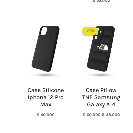
$
55.000
El
El
precio
precio
-20%
-20%
original
actual
era:
es:
$ 60.000.
$ 48.0
Case Silicone
Case Pillow
Iphone 12 Pro
TNF Samsung
Max
Galaxy A14
$
40.000
$
60.000
$
48.000