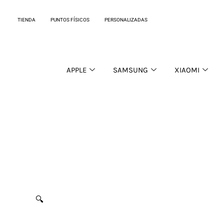
Ir
al
TIENDA
PUNTOS FÍSICOS
PERSONALIZADAS
contenido
APPLE
SAMSUNG
XIAOMI
🔍