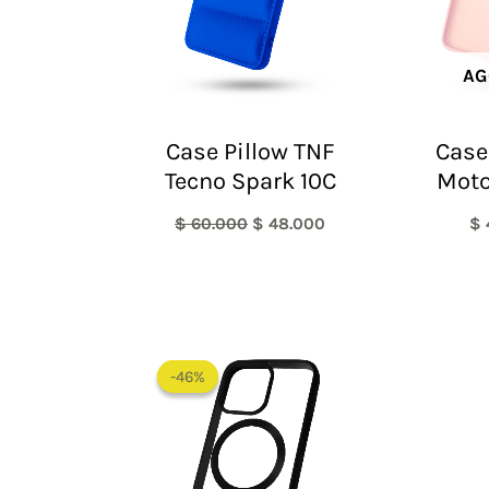
AG
Case Pillow TNF
Case
Tecno Spark 10C
Moto
$
60.000
$
48.000
$
El
El
precio
precio
-46%
-46%
original
actual
era:
es:
$ 65.000.
$ 35.000.