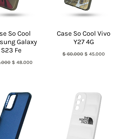
se So Cool
Case So Cool Vivo
sung Galaxy
Y27 4G
S23 Fe
$
60.000
$
45.000
.000
$
48.000