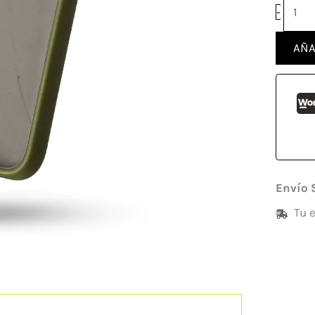
-
AÑA
Envío 
Tu 