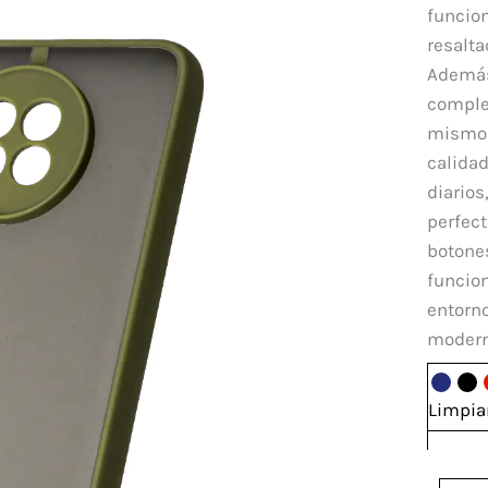
Xiao
funcion
Mi
resalta
10T
Además
Lite
comple
5G
mismo m
canti
calidad
diarios
perfect
botones
funcion
entorno
moderna
Limpia