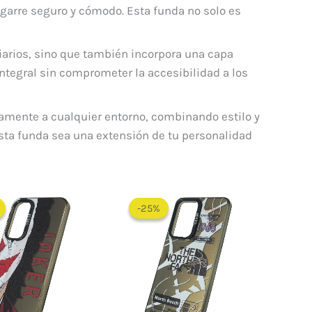
agarre seguro y cómodo. Esta funda no solo es
diarios, sino que también incorpora una capa
ntegral sin comprometer la accesibilidad a los
tamente a cualquier entorno, combinando estilo y
esta funda sea una extensión de tu personalidad
El
El
El
El
precio
precio
precio
precio
-25%
-25%
original
actual
original
actual
era:
es:
era:
es:
$ 60.000.
$ 48.000.
$ 60.000.
$ 45.000.