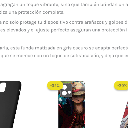
o agregan un toque vibrante, sino que también brindan un 
tiza una protección completa.
a no solo protege tu dispositivo contra arañazos y golpes 
es elevados y el ajuste perfecto aseguran una protección i
iaria, esta funda matizada en gris oscuro se adapta perfec
ón que se merece con un toque de sofisticación, y deja que 
-35%
-35%
-20%
-20%