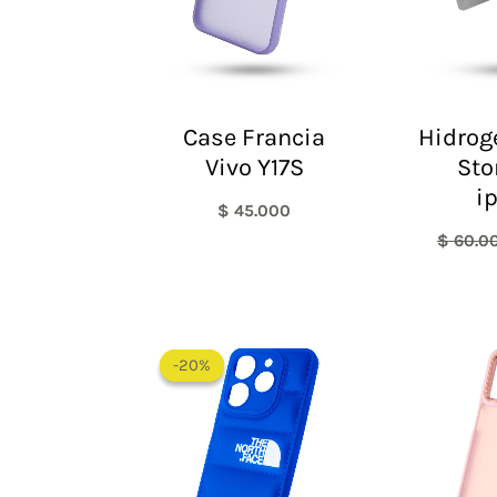
Case Francia
Hidrog
Vivo Y17S
Sto
i
$
45.000
$
60.0
El
El
precio
precio
-20%
-20%
original
actual
era:
es:
$ 60.000.
$ 48.000.