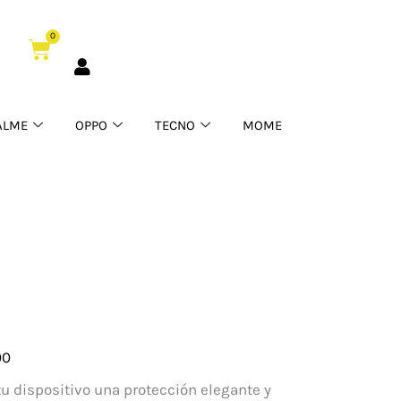
0
Cart
ALME
OPPO
TECNO
MOME
00
tu dispositivo una protección elegante y