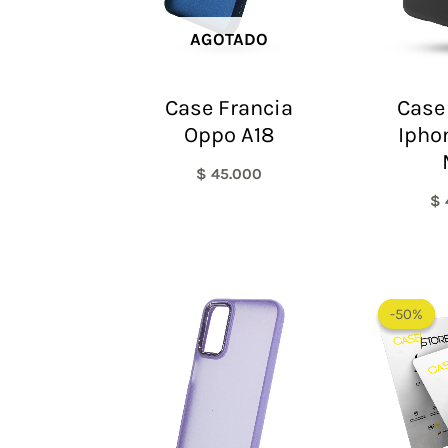
AGOTADO
Case Francia
Case 
Oppo A18
Ipho
$
45.000
$
-50%
-50%