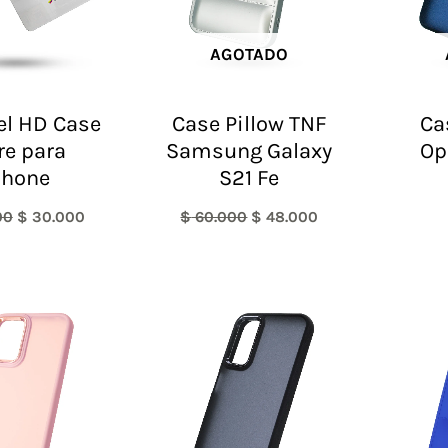
AGOTADO
el HD Case
Case Pillow TNF
Ca
re para
Samsung Galaxy
Op
phone
S21 Fe
00
$
30.000
$
60.000
$
48.000