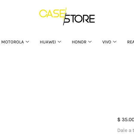
MOTOROLA
HUAWEI
HONOR
VIVO
RE
Case
$
35.0
Matte
Dale a 