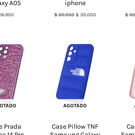
axy A05
iphone
16.900
$
60.000
$
30.000
$
60
El
El
precio
precio
original
actual
era:
es:
$ 60.000.
$ 40.000.
OTADO
AGOTADO
e Prada
Case Pillow TNF
Ca
ne 14 Pro
Samsung Galaxy
Sam