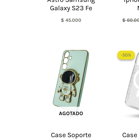
Galaxy S23 Fe
$
45.000
$
60.0
-50%
-50%
AGOTADO
Case Soporte
Case