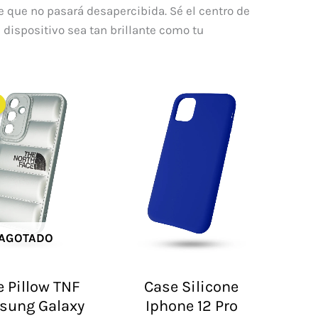
te que no pasará desapercibida. Sé el centro de
 dispositivo sea tan brillante como tu
El
El
precio
precio
original
actual
era:
es:
$ 60.000.
$ 48.000.
AGOTADO
 Pillow TNF
Case Silicone
sung Galaxy
Iphone 12 Pro