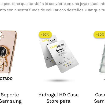
 golpes, sino que también lo convierte en una joya relucien
to con nuestra funda de celular con destellos. ¡Haz que tu
El
El
precio
precio
-50%
-50%
-20%
-20%
original
actual
era:
es:
$ 60.000.
$ 30.000.
OTADO
 Soporte
Hidrogel HD Case
Case
 Samsung
Store para
Sam