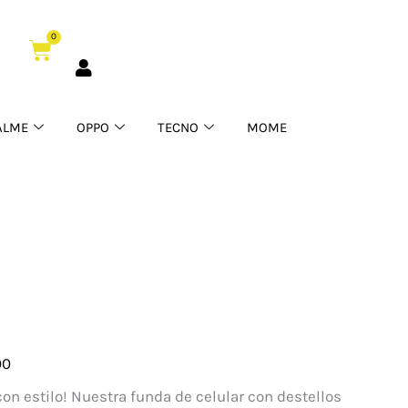
0
Cart
ALME
OPPO
TECNO
MOME
00
 con estilo! Nuestra funda de celular con destellos