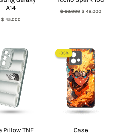
A14
$
60.000
$
48.000
$
45.000
-35%
-35%
 Pillow TNF
Case