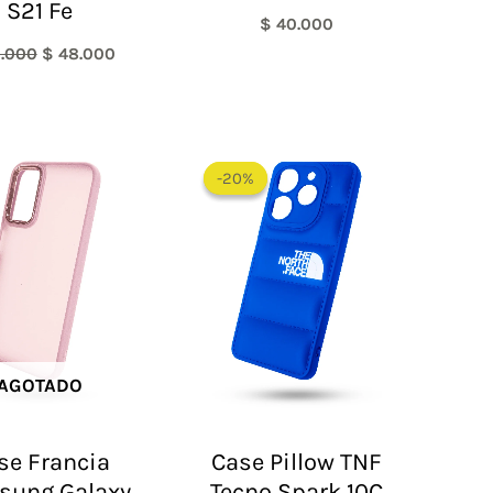
S21 Fe
$
40.000
.000
$
48.000
El
El
precio
precio
-20%
-20%
original
actual
era:
es:
$ 60.000.
$ 48.000.
AGOTADO
se Francia
Case Pillow TNF
sung Galaxy
Tecno Spark 10C