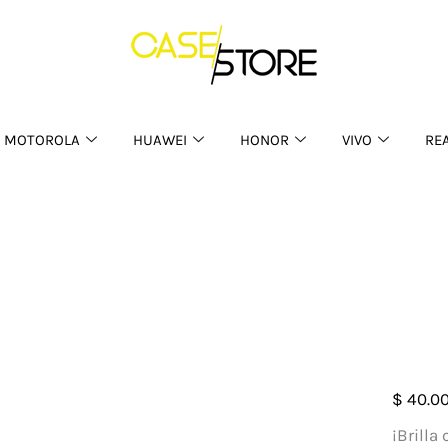
MOTOROLA
HUAWEI
HONOR
VIVO
RE
Case
$
40.0
Luna
¡Brilla