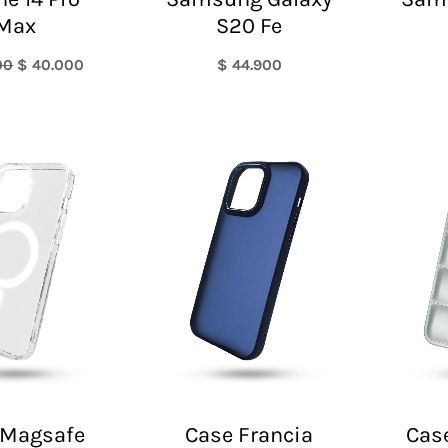
Max
S20 Fe
00
$
40.000
$
44.900
Rango
de
precios:
desde
$ 30.000
hasta
$ 55.000
 Magsafe
Case Francia
Case