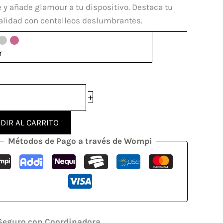
mi
 y añade glamour a tu dispositivo. Destaca tu
i
alidad con centelleos deslumbrantes.
r
dad
+
DIR AL CARRITO
Métodos de Pago a través de Wompi
Seguro con Coordinadora