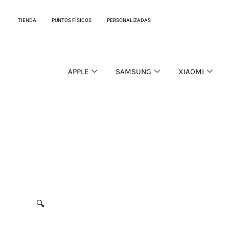
Ir
al
TIENDA
PUNTOS FÍSICOS
PERSONALIZADAS
contenido
APPLE
SAMSUNG
XIAOMI
🔍