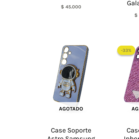
Gal
$
45.000
$
-33%
-33%
AGOTADO
AG
Case Soporte
Cas
Astro Samsung
Ipho