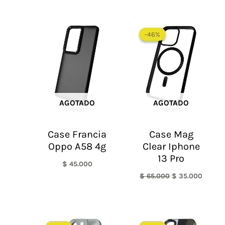
El
El
precio
precio
-46%
-46%
original
actual
era:
es:
$ 65.000.
$ 35.0
AGOTADO
AGOTADO
Case Francia
Case Mag
Oppo A58 4g
Clear Iphone
13 Pro
$
45.000
$
65.000
$
35.000
El
El
El
El
precio
precio
precio
precio