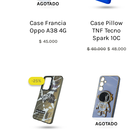
AGOTADO
Case Francia
Case Pillow
Oppo A38 4G
TNF Tecno
Spark 10C
$
45.000
$
60.000
$
48.000
El
El
precio
precio
-25%
-25%
original
actual
era:
es:
$ 60.000.
$ 45.000.
AGOTADO