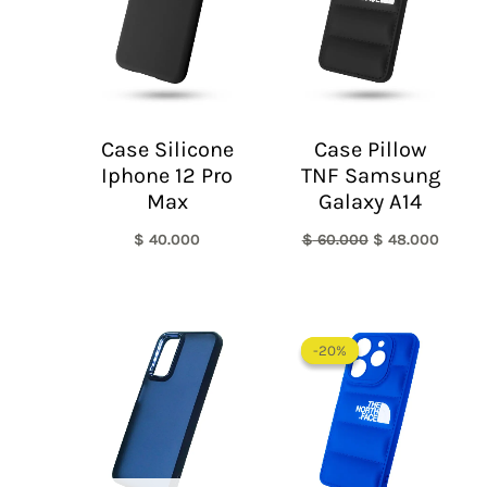
Case Silicone
Case Pillow
Iphone 12 Pro
TNF Samsung
Max
Galaxy A14
$
40.000
$
60.000
$
48.000
El
El
precio
precio
-20%
-20%
original
actual
era:
es:
$ 60.000.
$ 48.0