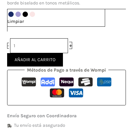
Pro
borde biselado en tonos metálicos.
Plus
cantidad
Limpiar
+
-
AÑADIR AL CARRITO
Métodos de Pago a través de Wompi
Envío Seguro con Coordinadora
Tu envío está asegurado