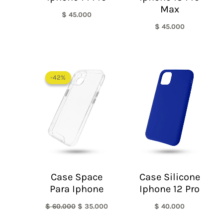
Max
$
45.000
$
45.000
El
El
precio
precio
-42%
-42%
original
actual
era:
es:
$ 60.000.
$ 35.000.
Case Space
Case Silicone
Para Iphone
Iphone 12 Pro
$
60.000
$
35.000
$
40.000