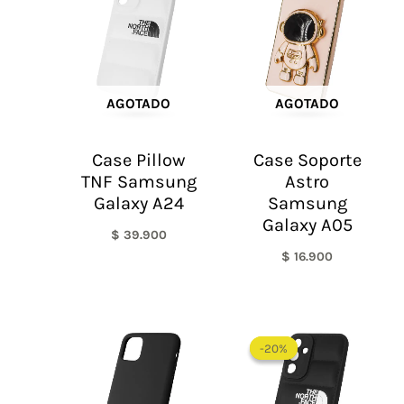
AGOTADO
AGOTADO
Case Pillow
Case Soporte
TNF Samsung
Astro
Galaxy A24
Samsung
Galaxy A05
$
39.900
$
16.900
El
El
precio
precio
-20%
-20%
original
actual
era:
es:
$ 60.000.
$ 48.0