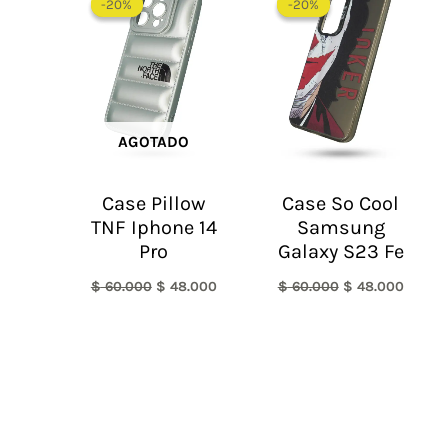
-20%
-20%
-20%
-20%
original
actual
original
actual
era:
es:
era:
es:
$ 60.000.
$ 48.000.
$ 60.000.
$ 48.0
AGOTADO
Case Pillow
Case So Cool
TNF Iphone 14
Samsung
Pro
Galaxy S23 Fe
$
60.000
$
48.000
$
60.000
$
48.000