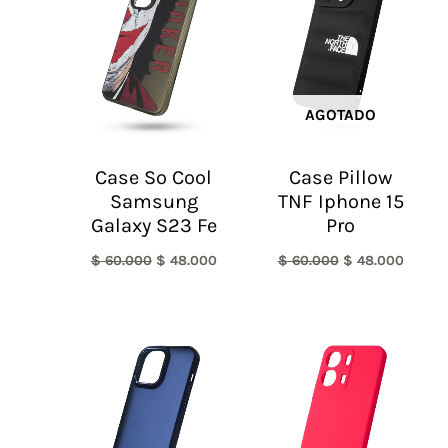
era:
es:
era:
es:
$ 60.000.
$ 48.000.
$ 60.000.
$ 48.0
AGOTADO
Case So Cool
Case Pillow
Samsung
TNF Iphone 15
Galaxy S23 Fe
Pro
$
60.000
$
48.000
$
60.000
$
48.000