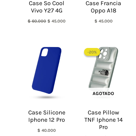
Case So Cool
Case Francia
Vivo Y27 4G
Oppo A18
$
60.000
$
45.000
$
45.000
El
El
precio
precio
-20%
-20%
original
actual
era:
es:
$ 60.000.
$ 48.0
AGOTADO
Case Silicone
Case Pillow
Iphone 12 Pro
TNF Iphone 14
Pro
$
40.000