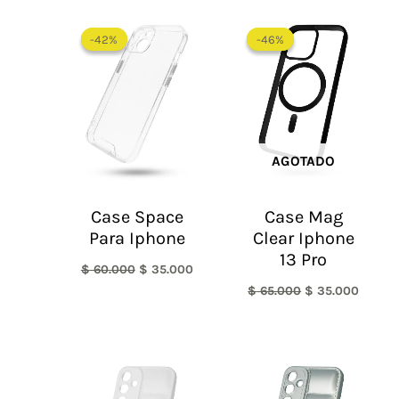
El
El
El
El
precio
precio
precio
precio
-42%
-42%
-46%
-46%
original
actual
original
actual
era:
es:
era:
es:
$ 60.000.
$ 35.000.
$ 65.000.
$ 35.0
AGOTADO
Case Space
Case Mag
Para Iphone
Clear Iphone
13 Pro
$
60.000
$
35.000
$
65.000
$
35.000