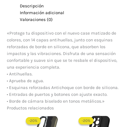
Descripción
Información adicional
Valoraciones (0)
«Protege tu dispositivo con el nuevo case matizado de
colores, con 14 capas antihuellas, junto con esquinas
reforzadas de borde en silicona, que absorben los
impactos y las vibraciones. Disfruta de una sensación
confortable y suave sin que se te resbale el dispositivo,
una experiencia completa.
• Antihuellas.
• Aprueba de agua.
• Esquinas reforzadas Antichoque con borde de silicona.
• Entradas de puertos y botones con ajuste exacto.
• Borde de cámara biselado en tonos metálicos.»
Productos relacionados
El
El
El
El
precio
precio
precio
precio
-20%
-20%
-20%
-20%
original
actual
original
actual