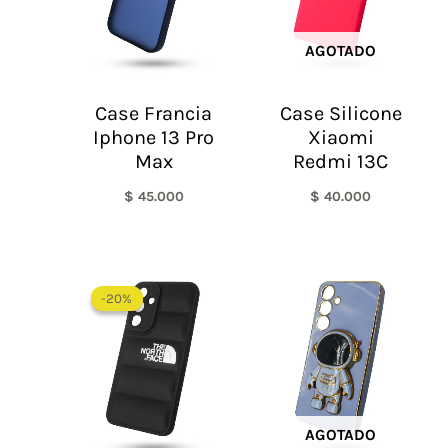
AGOTADO
Case Francia
Case Silicone
Iphone 13 Pro
Xiaomi
Max
Redmi 13C
$
45.000
$
40.000
El
El
precio
precio
-20%
-20%
original
actual
era:
es:
$ 60.000.
$ 48.000.
AGOTADO