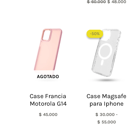
$
60.000
$
48.000
Rango
de
-50%
-50%
precios:
desde
$ 30.000
hasta
$ 55.000
AGOTADO
Case Francia
Case Magsafe
Motorola G14
para Iphone
$
45.000
$
30.000
-
$
55.000