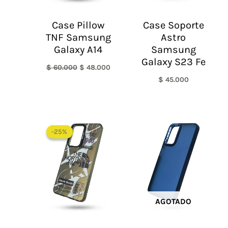
Case Pillow
Case Soporte
TNF Samsung
Astro
Galaxy A14
Samsung
Galaxy S23 Fe
$
60.000
$
48.000
$
45.000
El
El
precio
precio
-25%
-25%
original
actual
era:
es:
$ 60.000.
$ 45.000.
AGOTADO