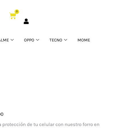
11
0
Pro
Cart
cantidad
ALME
OPPO
TECNO
MOME
00
a protección de tu celular con nuestro forro en