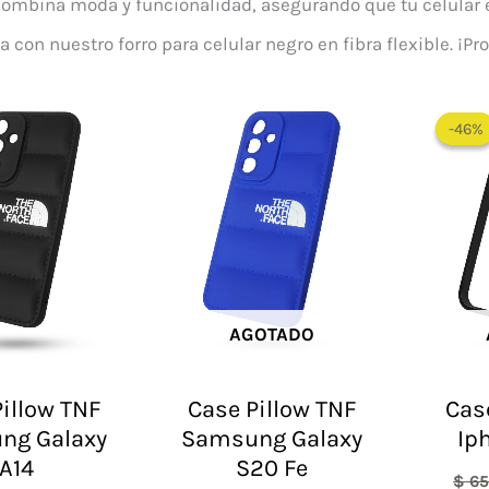
combina moda y funcionalidad, asegurando que tu celular es
con nuestro forro para celular negro en fibra flexible. ¡Pro
El
El
precio
precio
-46%
-46%
original
actual
era:
es:
$ 60.000.
$ 48.000.
AGOTADO
illow TNF
Case Pillow TNF
Cas
ng Galaxy
Samsung Galaxy
Ip
A14
S20 Fe
$
65