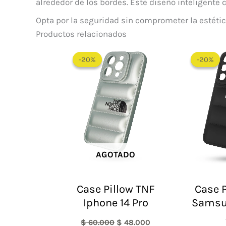
alrededor de los bordes. Este diseño inteligente 
Opta por la seguridad sin comprometer la estética 
Productos relacionados
El
El
precio
precio
-20%
-20%
-20%
-20%
original
actual
era:
es:
$ 60.000.
$ 48.000.
AGOTADO
Case Pillow TNF
Case P
Iphone 14 Pro
Samsu
$
60.000
$
48.000