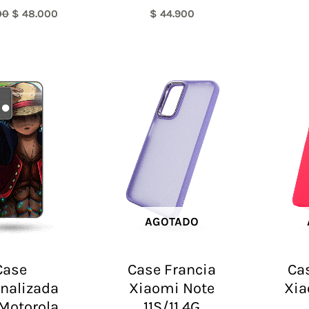
00
$
48.000
$
44.900
AGOTADO
Case
Case Francia
Cas
nalizada
Xiaomi Note
Xia
Motorola
11S/11 4G