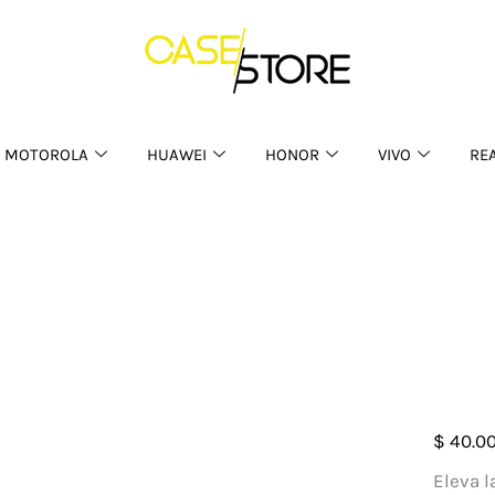
MOTOROLA
HUAWEI
HONOR
VIVO
RE
Case
$
40.0
Fibra
Eleva l