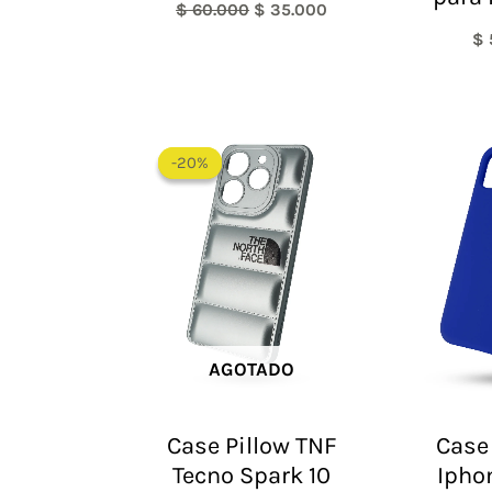
$
60.000
$
35.000
$
El
El
precio
precio
-20%
-20%
original
actual
era:
es:
$ 60.000.
$ 48.000.
AGOTADO
Case Pillow TNF
Case 
Tecno Spark 10
Ipho