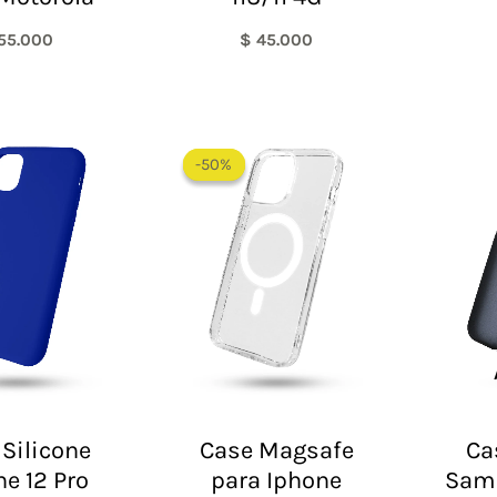
55.000
$
45.000
Rango
de
-50%
-50%
precios:
desde
$ 30.000
hasta
$ 55.000
Silicone
Case Magsafe
Ca
ne 12 Pro
para Iphone
Sam