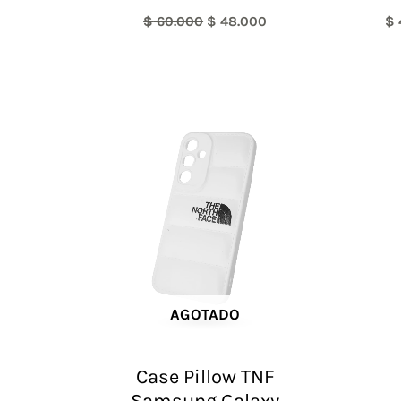
$
60.000
$
48.000
$
AGOTADO
Case Pillow TNF
Samsung Galaxy