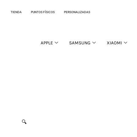
Ir
al
TIENDA
PUNTOS FÍSICOS
PERSONALIZADAS
contenido
APPLE
SAMSUNG
XIAOMI
🔍