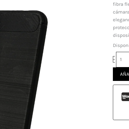
Xiao
fibra f
Redm
cámaras
Note
elegan
11
protecc
Pro
disposi
canti
Disponi
-
AÑA