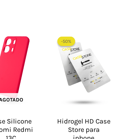
El
El
precio
precio
-50%
-50%
original
actual
era:
es:
$ 60.000.
$ 30.000.
AGOTADO
e Silicone
Hidrogel HD Case
omi Redmi
Store para
13C
iphone