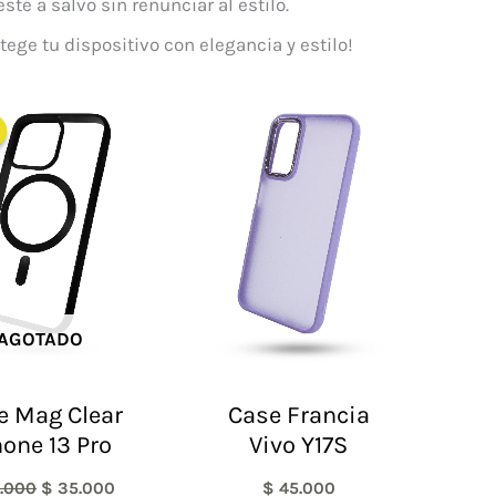
té a salvo sin renunciar al estilo.
tege tu dispositivo con elegancia y estilo!
El
El
precio
precio
original
actual
era:
es:
$ 65.000.
$ 35.000.
AGOTADO
e Mag Clear
Case Francia
hone 13 Pro
Vivo Y17S
.000
$
35.000
$
45.000