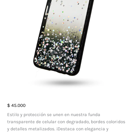
Case
$
45.000
Escarcha
Estilo y protección se unen en nuestra funda
Vivo
transparente de celular con degradado, bordes coloridos
Y31
y detalles metalizados. ¡Destaca con elegancia y