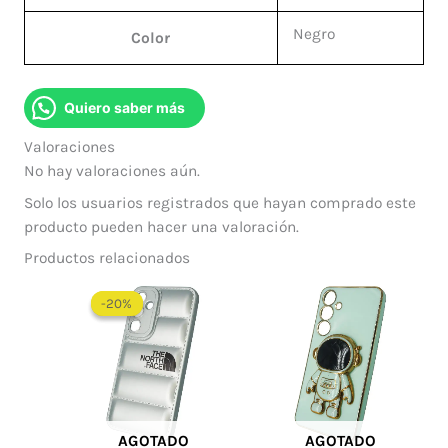
Negro
Color
Quiero saber más
Valoraciones
No hay valoraciones aún.
Solo los usuarios registrados que hayan comprado este
producto pueden hacer una valoración.
Productos relacionados
El
El
precio
precio
-20%
-20%
original
actual
era:
es:
$ 60.000.
$ 48.000.
AGOTADO
AGOTADO