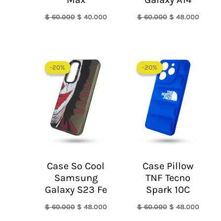
$
60.000
$
40.000
$
60.000
$
48.000
El
El
El
El
precio
precio
precio
precio
-20%
-20%
-20%
-20%
original
actual
original
actual
era:
es:
era:
es:
$ 60.000.
$ 48.000.
$ 60.000.
$ 48.0
Case So Cool
Case Pillow
Samsung
TNF Tecno
Galaxy S23 Fe
Spark 10C
$
60.000
$
48.000
$
60.000
$
48.000