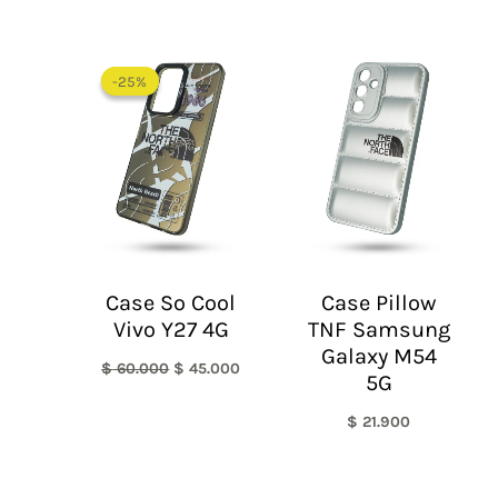
El
El
precio
precio
-25%
-25%
original
actual
era:
es:
$ 60.000.
$ 45.000.
Case So Cool
Case Pillow
Vivo Y27 4G
TNF Samsung
Galaxy M54
$
60.000
$
45.000
5G
$
21.900