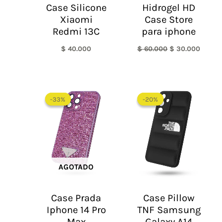
Case Silicone
Hidrogel HD
Xiaomi
Case Store
Redmi 13C
para iphone
$
40.000
$
60.000
$
30.000
El
El
El
El
precio
precio
precio
precio
-33%
-33%
-20%
-20%
original
actual
original
actual
era:
es:
era:
es:
$ 60.000.
$ 40.000.
$ 60.000.
$ 48.0
AGOTADO
Case Prada
Case Pillow
Iphone 14 Pro
TNF Samsung
Max
Galaxy A14