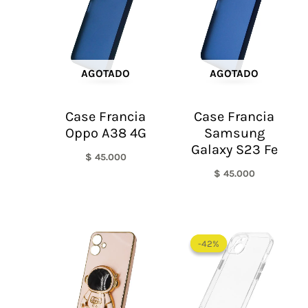
AGOTADO
AGOTADO
Case Francia
Case Francia
Oppo A38 4G
Samsung
Galaxy S23 Fe
$
45.000
$
45.000
El
El
precio
precio
-42%
-42%
original
actual
era:
es:
$ 60.000.
$ 35.0