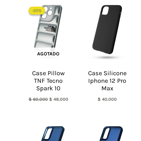
El
El
precio
precio
-20%
-20%
original
actual
era:
es:
$ 60.000.
$ 48.000.
AGOTADO
Case Pillow
Case Silicone
TNF Tecno
Iphone 12 Pro
Spark 10
Max
$
60.000
$
48.000
$
40.000