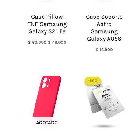
Case Pillow
Case Soporte
TNF Samsung
Astro
Galaxy S21 Fe
Samsung
Galaxy A05S
$
60.000
$
48.000
$
16.900
El
El
precio
precio
-50%
-50%
original
actual
era:
es:
$ 60.000.
$ 30.0
AGOTADO