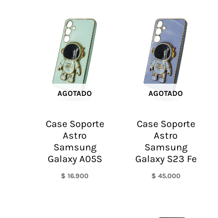
AGOTADO
AGOTADO
Case Soporte
Case Soporte
Astro
Astro
Samsung
Samsung
Galaxy A05S
Galaxy S23 Fe
$
16.900
$
45.000
Rango
El
El