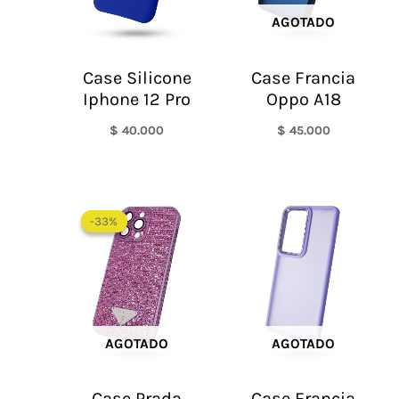
AGOTADO
Case Silicone
Case Francia
Iphone 12 Pro
Oppo A18
$
40.000
$
45.000
El
El
precio
precio
-33%
-33%
original
actual
era:
es:
$ 60.000.
$ 40.000.
AGOTADO
AGOTADO
Case Prada
Case Francia