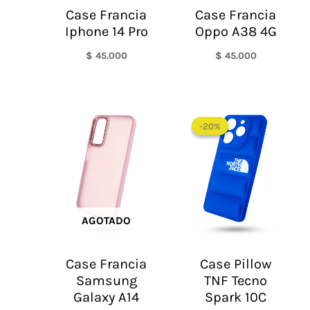
Case Francia
Case Francia
Iphone 14 Pro
Oppo A38 4G
$
45.000
$
45.000
El
El
precio
precio
-20%
-20%
original
actual
era:
es:
$ 60.000.
$ 48.0
AGOTADO
Case Francia
Case Pillow
Samsung
TNF Tecno
Galaxy A14
Spark 10C