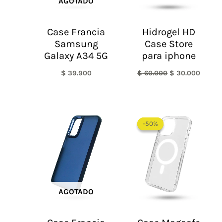
AGOTADO
Case Francia
Hidrogel HD
Samsung
Case Store
Galaxy A34 5G
para iphone
$
39.900
$
60.000
$
30.000
Rango
de
-50%
-50%
precios:
desde
$ 30.000
hasta
$ 55.000
AGOTADO