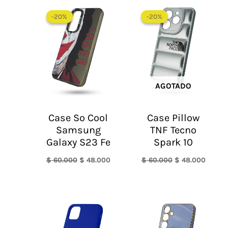
El
El
El
El
precio
precio
precio
precio
-20%
-20%
-20%
-20%
original
actual
original
actual
era:
es:
era:
es:
$ 60.000.
$ 48.000.
$ 60.000.
$ 48.0
AGOTADO
Case So Cool
Case Pillow
Samsung
TNF Tecno
Galaxy S23 Fe
Spark 10
$
60.000
$
48.000
$
60.000
$
48.000