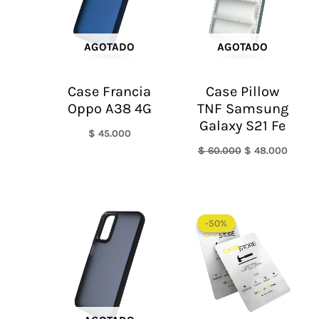
AGOTADO
AGOTADO
Case Francia
Case Pillow
Oppo A38 4G
TNF Samsung
Galaxy S21 Fe
$
45.000
$
60.000
$
48.000
El
El
precio
precio
-50%
-50%
original
actual
era:
es:
$ 60.000.
$ 30.0