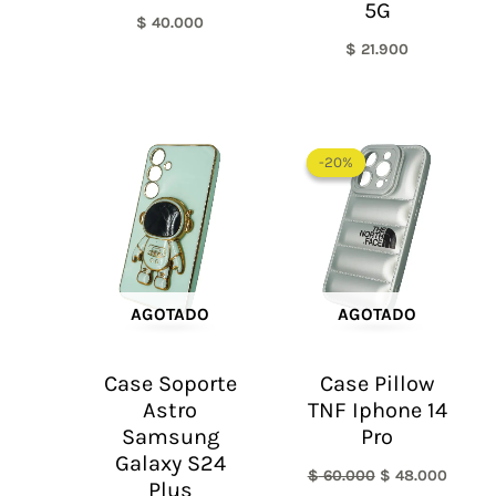
5G
$
40.000
$
21.900
El
El
precio
precio
-20%
-20%
original
actual
era:
es:
$ 60.000.
$ 48.0
AGOTADO
AGOTADO
Case Soporte
Case Pillow
Astro
TNF Iphone 14
Samsung
Pro
Galaxy S24
$
60.000
$
48.000
Plus