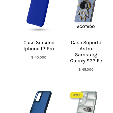
AGOTADO
Case Silicone
Case Soporte
Iphone 12 Pro
Astro
Samsung
$
40.000
Galaxy S23 Fe
$
45.000
El
El
precio
precio
-20%
-20%
original
actual
era:
es:
$ 60.000.
$ 48.0