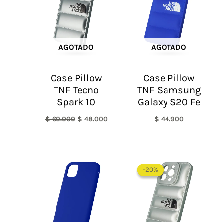
$ 60.000.
$ 48.000.
AGOTADO
AGOTADO
Case Pillow
Case Pillow
TNF Tecno
TNF Samsung
Spark 10
Galaxy S20 Fe
$
60.000
$
48.000
$
44.900
El
El
precio
precio
-20%
-20%
original
actual
era:
es:
$ 60.000.
$ 48.0