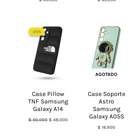
El
El
precio
precio
-20%
-20%
original
actual
era:
es:
$ 60.000.
$ 48.000.
AGOTADO
Case Pillow
Case Soporte
TNF Samsung
Astro
Galaxy A14
Samsung
Galaxy A05S
$
60.000
$
48.000
$
16.900