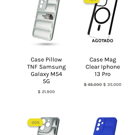
original
actual
era:
es:
$ 65.000.
$ 35.0
AGOTADO
Case Pillow
Case Mag
TNF Samsung
Clear Iphone
Galaxy M54
13 Pro
5G
$
65.000
$
35.000
$
21.900
El
El
precio
precio
-20%
-20%
original
actual
era:
es: