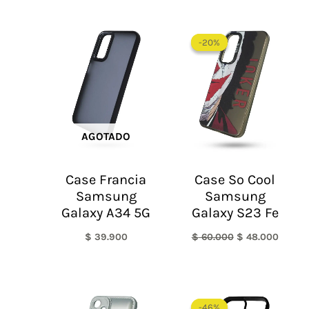
El
El
precio
precio
-20%
-20%
original
actual
era:
es:
$ 60.000.
$ 48.0
AGOTADO
Case Francia
Case So Cool
Samsung
Samsung
Galaxy A34 5G
Galaxy S23 Fe
$
39.900
$
60.000
$
48.000
El
El
precio
precio
-46%
-46%