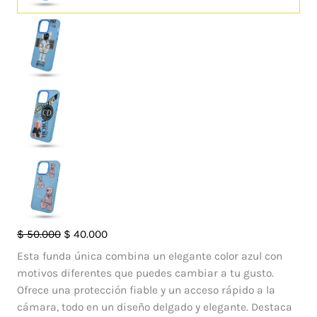
Case
El
El
$
50.000
$
40.000
Blue
precio
precio
Esta funda única combina un elegante color azul con
Astro
original
actual
motivos diferentes que puedes cambiar a tu gusto.
Iphone
era:
es:
Ofrece una protección fiable y un acceso rápido a la
14
$ 50.000.
$ 40.000.
cámara, todo en un diseño delgado y elegante. Destaca