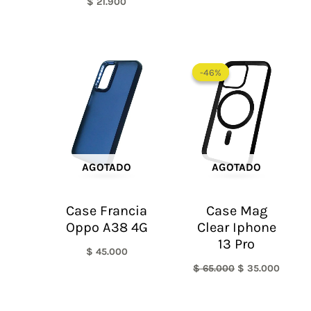
$
21.900
El
El
precio
precio
-46%
-46%
original
actual
era:
es:
$ 65.000.
$ 35.0
AGOTADO
AGOTADO
Case Francia
Case Mag
Oppo A38 4G
Clear Iphone
13 Pro
$
45.000
$
65.000
$
35.000