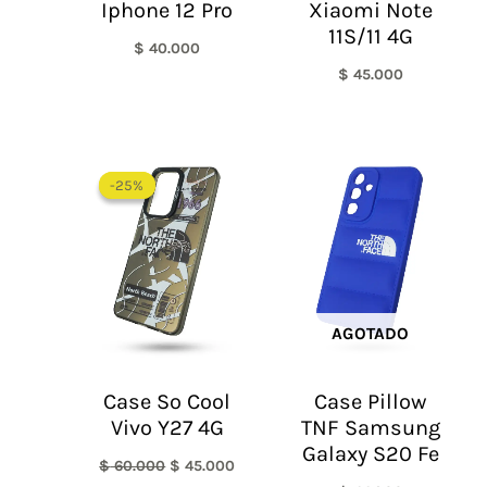
Iphone 12 Pro
Xiaomi Note
11S/11 4G
$
40.000
$
45.000
El
El
precio
precio
-25%
-25%
original
actual
era:
es:
$ 60.000.
$ 45.000.
AGOTADO
Case So Cool
Case Pillow
Vivo Y27 4G
TNF Samsung
Galaxy S20 Fe
$
60.000
$
45.000