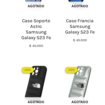
AGOTADO
AGOTADO
Case Soporte
Case Francia
Astro
Samsung
Samsung
Galaxy S23 Fe
Galaxy S23 Fe
$
45.000
$
45.000
El
El
El
El
precio
precio
precio
precio
-20%
-20%
-20%
-20%
original
actual
original
actual
era:
es:
era:
es:
$ 60.000.
$ 48.000.
$ 60.000.
$ 48.0
AGOTADO
AGOTADO